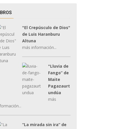
IBROS
"El Crepúsculo de Dios"
de Luis Haranburu
Altuna
más información...
"Lluvia de
Fango” de
Maite
Pagazaurt
undúa
más
formación...
“La mirada sin ira” de