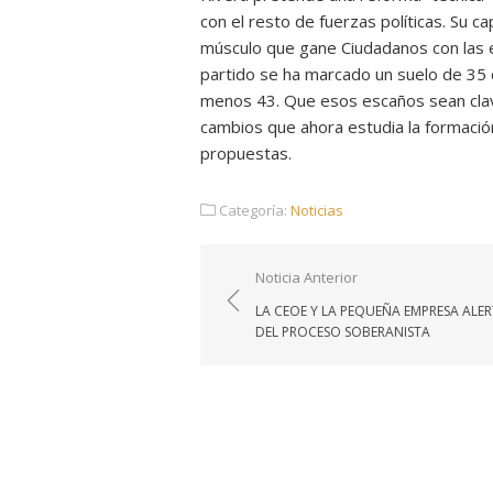
con el resto de fuerzas políticas. Su 
músculo que gane Ciudadanos con las el
partido se ha marcado un suelo de 35 d
menos 43. Que esos escaños sean clave
cambios que ahora estudia la formación 
propuestas.
Categoría:
Noticias
Navegación
Noticia Anterior
de
LA CEOE Y LA PEQUEÑA EMPRESA ALE
entradas
DEL PROCESO SOBERANISTA