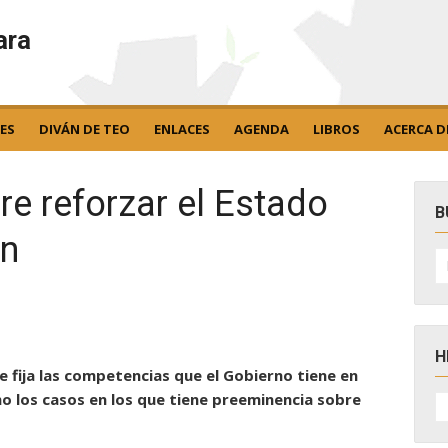
ara
ES
DIVÁN DE TEO
ENLACES
AGENDA
LIBROS
ACERCA D
e reforzar el Estado
B
ón
B
po
H
e fija las competencias que el Gobierno tiene en
H
mo los casos en los que tiene preeminencia sobre
D
N