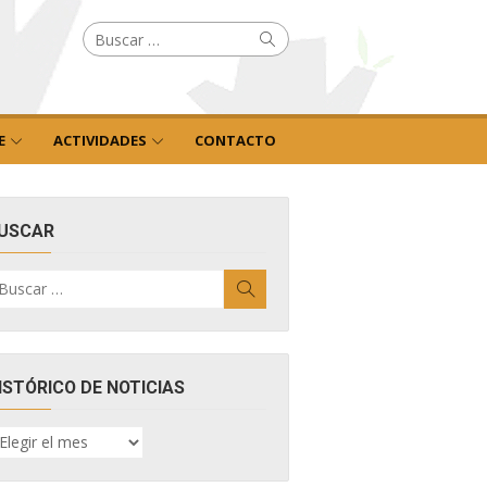
Buscar
Buscar
por:
E
ACTIVIDADES
CONTACTO
USCAR
uscar
Buscar
r:
ISTÓRICO DE NOTICIAS
ISTÓRICO
E
OTICIAS