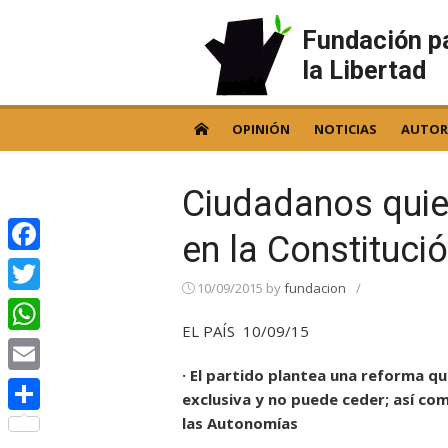
Skip
to
Fundación p
content
la Libertad
OPINIÓN
NOTICIAS
AUTOR
Ciudadanos quier
en la Constituci
Facebook
10/09/2015
by
fundacion
/
Twitter
EL PAÍS 10/09/15
WhatsApp
· El partido plantea una reforma qu
Email
exclusiva y no puede ceder; así co
las Autonomías
Compartir