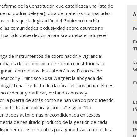
eforma de la Constitución que establezca una lista de
ue no podría delegar), otra de materias compartidas
A
s en los que la legislación del Gobierno tendría
a a las comunidades exclusividad sobre asuntos no
D
El partido debe decidir ahora si aprueba e incluye el
E
T
ga de instrumentos de coordinación y vigilancia”,
E
rabajos de la comisión de reforma constitucional e
Gr
figuran, entre otros, los catedráticos Francesc de
etancor y Francisco Sosa Wagner; la abogada del
m
drigo Tena. “Se trata de clarificar el caos actual. No es
mo ordenar y clarificar, evitando abusos y
 por la puerta de atrás como se han venido produciendo
E
conflictividad política y jurídica”, siguió. “No
I
unidades autónomas precondicionada en textos
imetría de resultado producto de la gestión de cada
U
t
 disponer de instrumentos para garantizar a todos los
la