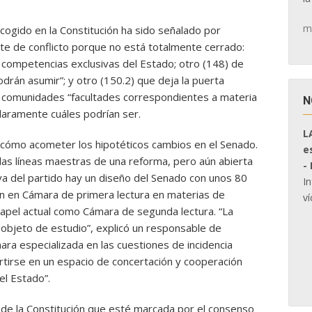
m
cogido en la Constitución ha sido señalado por
nte de conflicto porque no está totalmente cerrado:
s competencias exclusivas del Estado; otro (148) de
rán asumir”; y otro (150.2) que deja la puerta
s comunidades “facultades correspondientes a materia
N
 claramente cuáles podrían ser.
L
 cómo acometer los hipotéticos cambios en el Senado.
e
las líneas maestras de una reforma, pero aún abierta
-
va del partido hay un diseño del Senado con unos 80
I
ión en Cámara de primera lectura en materias de
ví
 papel actual como Cámara de segunda lectura. “La
 objeto de estudio”, explicó un responsable de
ara especializada en las cuestiones de incidencia
tirse en un espacio de concertación y cooperación
el Estado”.
 de la Constitución que esté marcada por el consenso