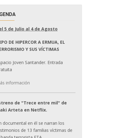
GENDA
el 5 de Julio al 4 de Agosto
XPO DE HIPERCOR A ERMUA, EL
ERRORISMO Y SUS VÍCTIMAS
spacio Joven Santander. Entrada
atuita
ás información
streno de "Trece entre mil" de
ñaki Arteta en Netflix.
n documental en él se narran los
estimonios de 13 familias víctimas de
 banda terrorista ETA.