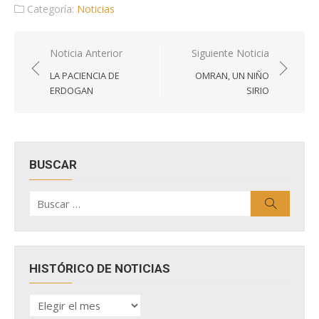
Categoría:
Noticias
Navegación
Noticia Anterior
Siguiente Noticia
de
LA PACIENCIA DE
OMRAN, UN NIÑO
entradas
ERDOGAN
SIRIO
BUSCAR
Buscar
Buscar
por:
HISTÓRICO DE NOTICIAS
HISTÓRICO
DE