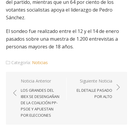
del partido, mientras que un 64 por ciento de los
votantes socialistas apoya el liderazgo de Pedro
Sánchez.
El sondeo fue realizado entre el 12 y el 14 de enero
pasados sobre una muestra de 1.200 entrevistas a
personas mayores de 18 años.
Categoría:
Noticias
Navegación
Noticia Anterior
Siguiente Noticia
de
LOS GRANDES DEL
EL DETALLE PASADO
entradas
IBEX SE DESENGAÑAN
POR ALTO
DE LA COALICIÓN PP-
PSOE Y APUESTAN
POR ELECCIONES