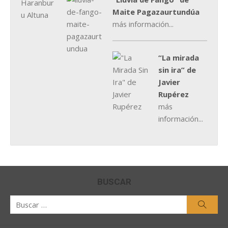
Maite Pagazaurtundúa
más información...
“La mirada
sin ira” de
Javier
Rupérez
más
información...
BUSCAR
Buscar
Busca
por: