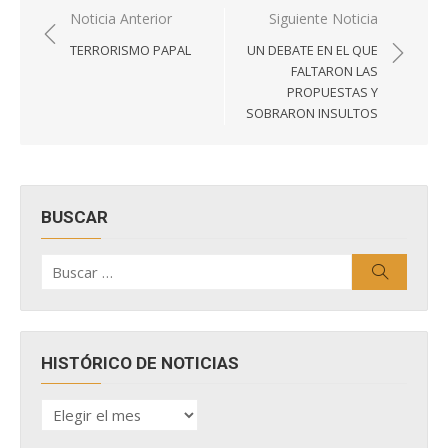
Navegación
Noticia Anterior
Siguiente Noticia
de
TERRORISMO PAPAL
UN DEBATE EN EL QUE
entradas
FALTARON LAS
PROPUESTAS Y
SOBRARON INSULTOS
BUSCAR
Buscar
Buscar
por:
HISTÓRICO DE NOTICIAS
HISTÓRICO
DE
NOTICIAS