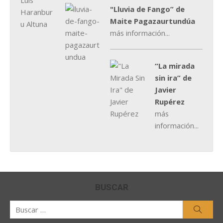
"Lluvia de Fango” de
Maite Pagazaurtundúa
más información...
“La mirada
sin ira” de
Javier
Rupérez
más
información...
BUSCAR
Buscar
Busca
por: