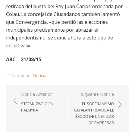
retirada del busto del Rey Juan Carlos ordenada por
Colau. La concejal de Ciudadanos también lamentó
que Convergència, «que perdió las elecciones
municipales precisamente por abrazar el
independentismo, se sume ahora a este tipo de
iniciativas».
ABC – 21/08/15
Categoría:
Noticias
Navegación
Noticia Anterior
Siguiente Noticia
de
STEFAN ZWEIG EN
EL SOBERANISMO
entradas
PALMYRA
CATALÁN PROVOCA EL
ÉXODO DE UN MILLAR
DE EMPRESAS