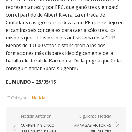
representantes; y por ERC, que ganó tres y empató
con el partido de Albert Rivera. La entrada de
Ciutadans castigó con crudeza a un PP que se dejó en
el camino seis concejales para caer a sólo tres, los
mismos que obtuvieron los antisistema de la CUP.
Menos de 10.000 votos distanciaron a las dos
formaciones más dispares ideológicamente de la
batalla electoral de Barcelona. De la pugna que Colau
consiguió ganar «para su gente».
EL MUNDO – 25/05/15
Categoría:
Noticias
Navegación
Noticia Anterior
Siguiente Noticia
de
CUARENTA Y CINCO
AMARGAS VICTORIAS
entradas
JEFES DE ETA TIENEN
SIN DULCES