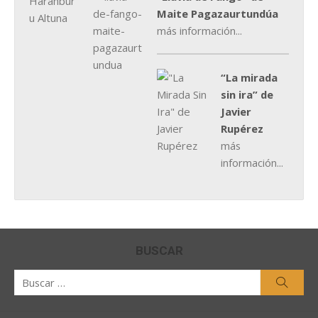
Maite Pagazaurtundúa
más información...
“La mirada
sin ira” de
Javier
Rupérez
más
información...
BUSCAR
Buscar
Busca
por: