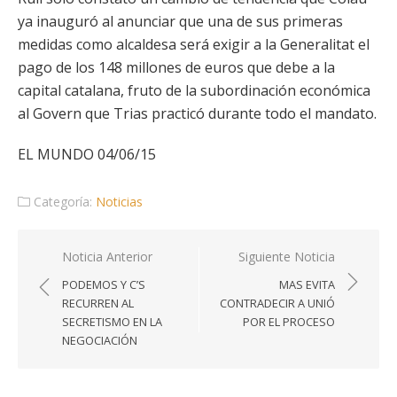
ya inauguró al anunciar que una de sus primeras
medidas como alcaldesa será exigir a la Generalitat el
pago de los 148 millones de euros que debe a la
capital catalana, fruto de la subordinación económica
al Govern que Trias practicó durante todo el mandato.
EL MUNDO 04/06/15
Categoría:
Noticias
Navegación
Noticia Anterior
Siguiente Noticia
de
PODEMOS Y C’S
MAS EVITA
entradas
RECURREN AL
CONTRADECIR A UNIÓ
SECRETISMO EN LA
POR EL PROCESO
NEGOCIACIÓN