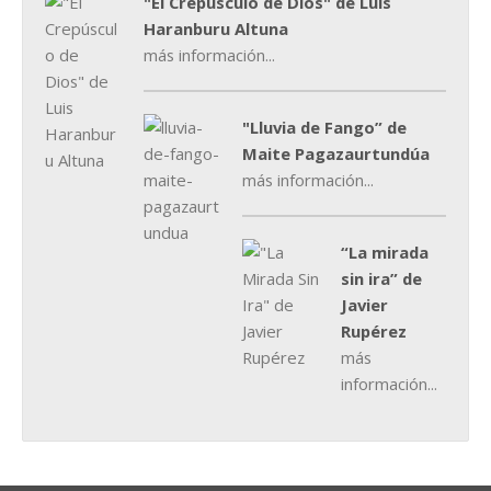
"El Crepúsculo de Dios" de Luis
Haranburu Altuna
más información...
"Lluvia de Fango” de
Maite Pagazaurtundúa
más información...
“La mirada
sin ira” de
Javier
Rupérez
más
información...