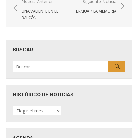
Navegación
Noticia Anterior
Siguiente Noticia
de
UNA VALIENTE EN EL
ERMUA Y LA MEMORIA
entradas
BALCÓN
BUSCAR
Buscar
Buscar
por:
HISTÓRICO DE NOTICIAS
HISTÓRICO
DE
NOTICIAS
AGENDA