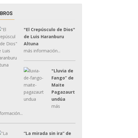
IBROS
"El Crepúsculo de Dios"
de Luis Haranburu
Altuna
más información...
"Lluvia de
Fango” de
Maite
Pagazaurt
undúa
más
formación...
“La mirada sin ira” de