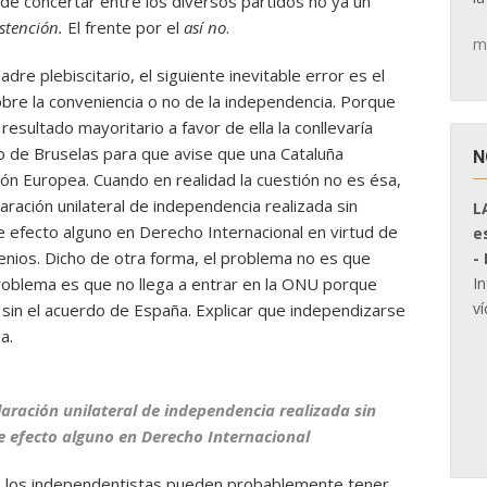
 de concertar entre los diversos partidos no ya un
stención.
El frente por el
así no
.
m
dre plebiscitario, el siguiente inevitable error es el
bre la conveniencia o no de la independencia. Porque
esultado mayoritario a favor de ella la conllevaría
 de Bruselas para que avise que una Cataluña
N
ón Europea. Cuando en realidad la cuestión no es ésa,
aración unilateral de independencia realizada sin
L
 efecto alguno en Derecho Internacional en virtud de
e
nios. Dicho de otra forma, el problema no es que
-
I
problema es que no llega a entrar en la ONU porque
ví
sin el acuerdo de España. Explicar que independizarse
a.
laración unilateral de independencia realizada sin
e efecto alguno en Derecho Internacional
ue los independentistas pueden probablemente tener