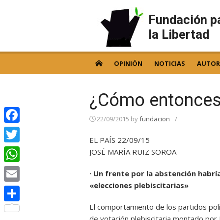
Skip
to
Fundación p
content
la Libertad
OPINIÓN
NOTICIAS
AUTOR
¿Cómo entonce
22/09/2015
by
fundacion
/
Facebook
EL PAÍS 22/09/15
Twitter
JOSÉ MARÍA RUIZ SOROA
WhatsApp
· Un frente por la abstención hab
«elecciones plebiscitarias»
Email
El comportamiento de los partidos pol
Compartir
de votación plebiscitaria montado por