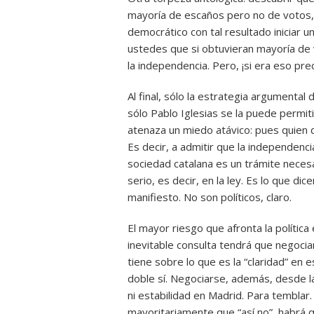
mayoría de escaños pero no de votos, 
democrático con tal resultado iniciar 
ustedes que si obtuvieran mayoría de
la independencia. Pero, ¡si era eso p
Al final, sólo la estrategia argumental 
sólo Pablo Iglesias se la puede permitir
atenaza un miedo atávico: pues quien di
Es decir, a admitir que la independenci
sociedad catalana es un trámite necesa
serio, es decir, en la ley. Es lo que dic
manifiesto. No son políticos, claro.
El mayor riesgo que afronta la política 
inevitable consulta tendrá que negocia
tiene sobre lo que es la “claridad” en 
doble sí. Negociarse, además, desde l
ni estabilidad en Madrid. Para temblar. 
mayoritariamente que “así no”, habrá 