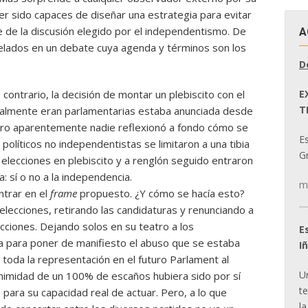
er sido capaces de diseñar una estrategia para evitar
 de la discusión elegido por el independentismo. De
A
lados en un debate cuya agenda y términos son los
D
E
contrario, la decisión de montar un plebiscito con el
T
almente eran parlamentarias estaba anunciada desde
ero aparentemente nadie reflexionó a fondo cómo se
E
 políticos no independentistas se limitaron a una tibia
Gr
 elecciones en plebiscito y a renglón seguido entraron
: sí o no a la independencia.
m
ntrar en el
frame
propuesto. ¿Y cómo se hacía esto?
elecciones, retirando las candidaturas y renunciando a
ecciones. Dejando solos en su teatro a los
E
a para poner de manifiesto el abuso que se estaba
I
toda la representación en el futuro Parlament al
U
nimidad de un 100% de escaños hubiera sido por sí
t
 para su capacidad real de actuar. Pero, a lo que
la