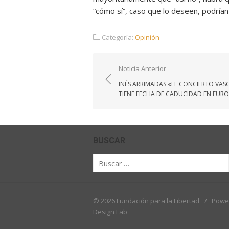
“cómo sí”, caso que lo deseen, podrían
Categoría:
Opinión
Navegación
Noticia Anterior
de
INÉS ARRIMADAS «EL CONCIERTO VAS
entradas
TIENE FECHA DE CADUCIDAD EN EUR
BUSCAR
Buscar
por:
© 2026 Fundación para la Libertad
/
Powe
Design Lab