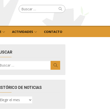
Buscar
Buscar
por:
E
ACTIVIDADES
CONTACTO
USCAR
uscar
Buscar
r:
ISTÓRICO DE NOTICIAS
ISTÓRICO
E
OTICIAS