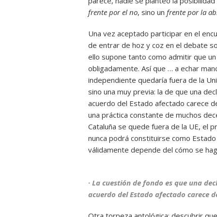
parece, nadie se planteó la posibilidad
frente por el no
, sino un
frente por la ab
Una vez aceptado participar en el encua
de entrar de hoz y coz en el debate so
ello supone tanto como admitir que un r
obligadamente. Así que … a echar mano
independiente quedaría fuera de la Uni
sino una muy previa: la de que una decl
acuerdo del Estado afectado carece de
una práctica constante de muchos dece
Cataluña se quede fuera de la UE, el 
nunca podrá constituirse como Estado 
válidamente depende del cómo se hag
· La cuestión de fondo es que una dec
acuerdo del Estado afectado carece d
Otra torpeza antológica: descubrir q