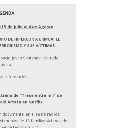
GENDA
el 5 de Julio al 4 de Agosto
XPO DE HIPERCOR A ERMUA, EL
ERRORISMO Y SUS VÍCTIMAS
spacio Joven Santander. Entrada
atuita
ás información
streno de "Trece entre mil" de
ñaki Arteta en Netflix.
n documental en él se narran los
estimonios de 13 familias víctimas de
 banda terrorista ETA.