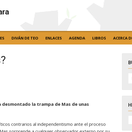
ara
ES
DIVÁN DE TEO
ENLACES
AGENDA
LIBROS
ACERCA D
s?
B
B
po
ría desmontado la trampa de Mas de unas
H
H
D
íticos contrarios al independentismo ante el proceso
N
 Mas sorprende a cualquier observador externo por su