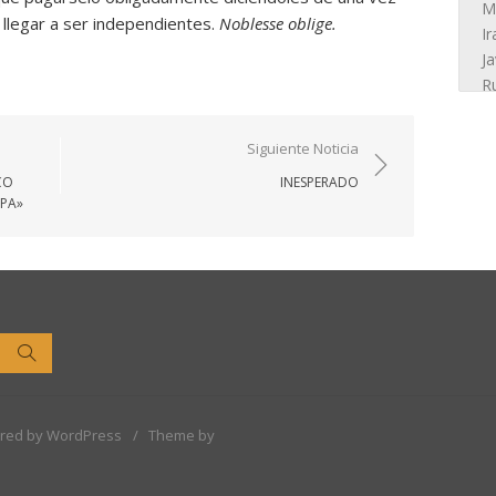
 llegar a ser independientes.
Noblesse oblige.
Siguiente Noticia
CO
INESPERADO
OPA»
Buscar
red by WordPress
/
Theme by