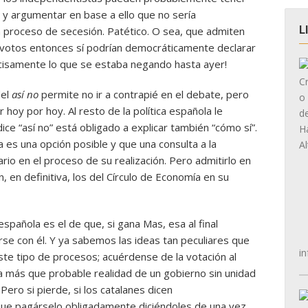
y argumentar en base a ello que no sería
L
un proceso de secesión. Patético. O sea, que admiten
 votos entonces sí podrían democráticamente declarar
recisamente lo que se estaba negando hasta ayer!
del
así no
permite no ir a contrapié en el debate, pero
 hoy por hoy. Al resto de la política española le
ce “así no” está obligado a explicar también “cómo sí”.
a es una opción posible y que una consulta a la
rio en el proceso de su realización. Pero admitirlo en
en, en definitiva, los del Círculo de Economía en su
española es el de que, si gana Mas, esa al final
rse con él. Y ya sabemos las ideas tan peculiares que
in
este tipo de procesos; acuérdense de la votación al
a más que probable realidad de un gobierno sin unidad
Pero si pierde, si los catalanes dicen
que pagárselo obligadamente diciéndoles de una vez