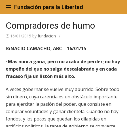
Skip
to
Fundación para la Libertad
content
Compradores de humo
16/01/2015
by
fundacion
/
IGNACIO CAMACHO, ABC – 16/01/15
· Mas nunca gana, pero no acaba de perder; no hay
empeño del que no salga descalabrado y en cada
fracaso fija un listón más alto.
A veces gobernar se vuelve muy aburrido. Sobre todo
sin dinero, cuya carencia es un obstáculo importante
para ejercitar la pasión del poder, que consiste en
comprar voluntades y ganar clientela. Cuando no hay
fondos, y los pocos que quedan los dilapidas en
artificios políticos, la tarea de gobierno se convierte