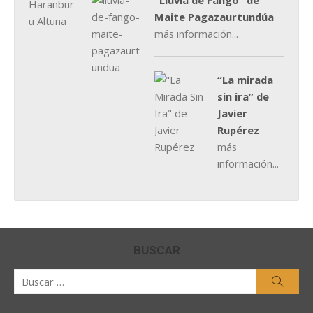
"Lluvia de Fango” de
Maite Pagazaurtundúa
más información...
“La mirada
sin ira” de
Javier
Rupérez
más
información...
BUSCAR
Buscar
Busca
por: