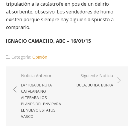
tripulación a la catástrofe en pos de un delirio
absorbente, obsesivo. Los vendedores de humo
existen porque siempre hay alguien dispuesto a
comprarlo.
IGNACIO CAMACHO, ABC – 16/01/15
Categoría:
Opinión
Navegación
Noticia Anterior
Siguiente Noticia
de
LA ‘HOJA DE RUTA’
BULA, BURLA, BURKA
entradas
CATALANA NO
ALTERARÁ LOS
PLANES DEL PNV PARA
EL NUEVO ESTATUS
VASCO