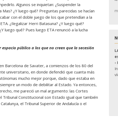
mpedirlo. Algunos se inquietan: ¿Suspender la
m
a Mas? ¿Y luego qué? Preguntas parecidas se hacían
cabar con el doble juego de los que pretendían a la
ETA. ¿Ilegalizar Herri Batasuna? ¿Y luego qué?
¿Y luego qué? Pues luego ETA renunció a la lucha
N
espacio público a los que no creen que la secesión
L
e
-
 en Barcelona de Savater, a comienzos de los 80 del
I
nte universitario, en donde defendió que cuanta más
ví
autónomas mucho mejor porque, dado que estaba en
siempre un modo de debilitar al Estado. Ya entonces,
erecho, me pareció un mal argumento: las Cortes
el Tribunal Constitucional son Estado igual que también
 Catalunya, el Tribunal Superior de Andalucía o el