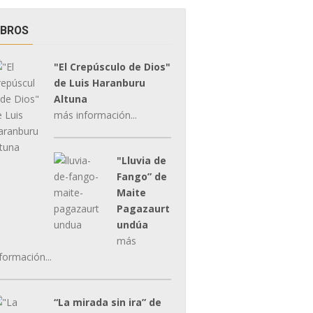
IBROS
"El Crepúsculo de Dios"
de Luis Haranburu
Altuna
más información...
"Lluvia de
Fango” de
Maite
Pagazaurt
undúa
más
formación...
“La mirada sin ira” de