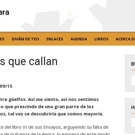
ara
ES
DIVÁN DE TEO
ENLACES
AGENDA
LIBROS
ACERCA D
s que callan
B
B
po
/09/15
ntre güelfos. Así me siento, así nos sentimos
o que prescinde de una gran parte de los
H
 voz, tal vez se descubriría que somos mayoría.
H
D
e del libro III de sus Ensayos, arguyendo su falta de
N
sa de la Francia de la época, lo expresa de este modo