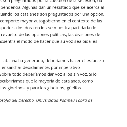
s son preguntados por la cuestión de la secesión, da
dependencia. Algunas dan un resultado que se acerca al
cuando los catalanes son preguntados por una opción,
e comporte mayor autogobierno en el contexto de las
uperior a los dos tercios se muestra partidaria de
 revuelto de las opciones políticas, las divisiones de
 encuentra el modo de hacer que su voz sea oída: es
ica catalana ha generado, deberíamos hacer el esfuerzo
ra ensanchar debidamente, por imperativo
Sobre todo deberíamos dar voz a los sin voz. Si lo
scubriríamos que la mayoría de catalanes, como
s gibelinos, y para los gibelinos, güelfos.
losofía del Derecho. Universidad Pompeu Fabra de