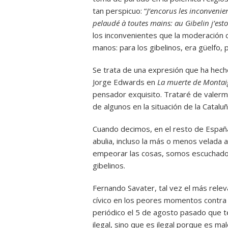
tan perspicuo: “
J’encorus les inconvenie
pelaudé à toutes mains: au Gibelin j’est
los inconvenientes que la moderación 
manos: para los gibelinos, era güelfo, p
Se trata de una expresión que ha hecho
Jorge Edwards en
La muerte de Monta
pensador exquisito. Trataré de valerm
de algunos en la situación de la Cataluñ
Cuando decimos, en el resto de España,
abulia, incluso la más o menos velad
empeorar las cosas, somos escuchados 
gibelinos.
Fernando Savater, tal vez el más rele
cívico en los peores momentos contra e
periódico el 5 de agosto pasado que t
ilegal, sino que es ilegal porque es ma