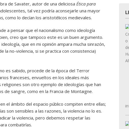
obra de Savater, autor de una deliciosa
Ética para
adolescentes, tal vez podría aconsejarle una mayor
L
us
, como lo decían los aristotélicos medievales.
de a pensar que el nacionalismo como ideología
es bien, creo que tampoco este es un buen argumento.
o ideología, que en mi opinión ampara mucha sinrazón,
e la no-violencia, si se practica con consistencia)
mo es sabido, procede de la época del Terror
arios franceses, envueltos en los ideales más
s religiones son otro ejemplo de ideologías que han
s de sangre, como en la Francia de Montaigne.
en el ámbito del espacio público compiten entre ellas;
in
ías son sensibles a las razones, la violencia no lo es.
dicar la violencia, pero debemos respetar las
para combatirlas.