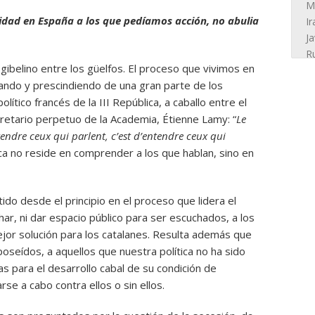
idad en España a los que pedíamos acción, no abulia
belino entre los güelfos. El proceso que vivimos en
rando y prescindiendo de una gran parte de los
olítico francés de la III República, a caballo entre el
cretario perpetuo de la Academia, Étienne Lamy: “
Le
tendre ceux qui parlent, c’est d’entendre ceux qui
ítica no reside en comprender a los que hablan, sino en
do desde el principio en el proceso que lidera el
har, ni dar espacio público para ser escuchados, a los
ejor solución para los catalanes. Resulta además que
seídos, a aquellos que nuestra política no ha sido
as para el desarrollo cabal de su condición de
se a cabo contra ellos o sin ellos.