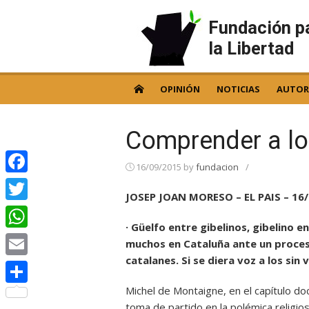
Skip
to
Fundación p
content
la Libertad
OPINIÓN
NOTICIAS
AUTOR
Comprender a lo
16/09/2015
by
fundacion
/
Facebook
JOSEP JOAN MORESO – EL PAIS – 16
Twitter
· Güelfo entre gibelinos, gibelino e
WhatsApp
muchos en Cataluña ante un proces
catalanes. Si se diera voz a los sin
Email
Michel de Montaigne, en el capítulo doc
Compartir
toma de partido en la polémica religio