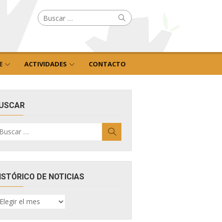
Buscar
Buscar
por:
E
ACTIVIDADES
CONTACTO
USCAR
uscar
Buscar
r:
ISTÓRICO DE NOTICIAS
ISTÓRICO
E
OTICIAS