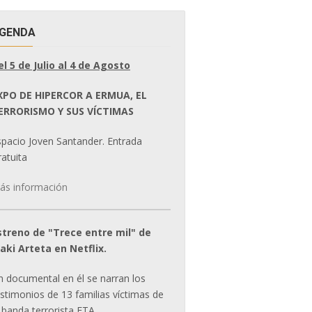
GENDA
el 5 de Julio al 4 de Agosto
XPO DE HIPERCOR A ERMUA, EL
ERRORISMO Y SUS VÍCTIMAS
spacio Joven Santander. Entrada
atuita
ás información
streno de "Trece entre mil" de
ñaki Arteta en Netflix.
n documental en él se narran los
estimonios de 13 familias víctimas de
 banda terrorista ETA.