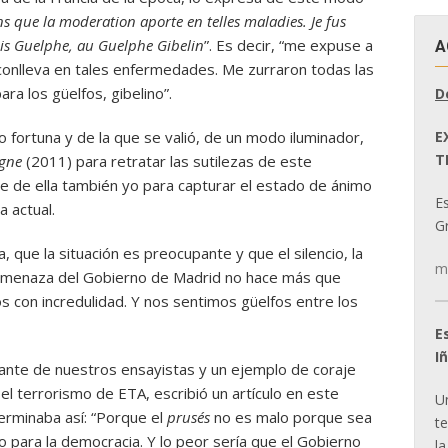
ns que la moderation aporte en telles maladies. Je fus
ois Guelphe, au Guelphe Gibelin
”. Es decir, “me expuse a
A
conlleva en tales enfermedades. Me zurraron todas las
ara los güelfos, gibelino”.
D
E
 fortuna y de la que se valió, de un modo iluminador,
T
igne
(2011) para retratar las sutilezas de este
e de ella también yo para capturar el estado de ánimo
E
a actual.
Gr
 que la situación es preocupante y que el silencio, la
m
a amenaza del Gobierno de Madrid no hace más que
con incredulidad. Y nos sentimos güelfos entre los
E
I
vante de nuestros ensayistas y un ejemplo de coraje
l terrorismo de ETA, escribió un artículo en este
U
erminaba así: “Porque el
prusés
no es malo porque sea
t
lo para la democracia. Y lo peor sería que el Gobierno
la