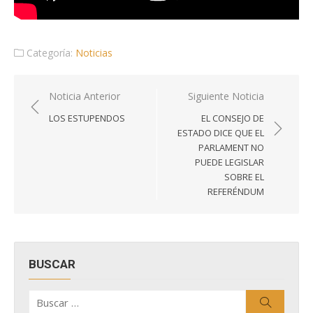
Categoría:
Noticias
Navegación
Noticia Anterior
Siguiente Noticia
de
LOS ESTUPENDOS
EL CONSEJO DE
entradas
ESTADO DICE QUE EL
PARLAMENT NO
PUEDE LEGISLAR
SOBRE EL
REFERÉNDUM
BUSCAR
Buscar
Buscar
por: