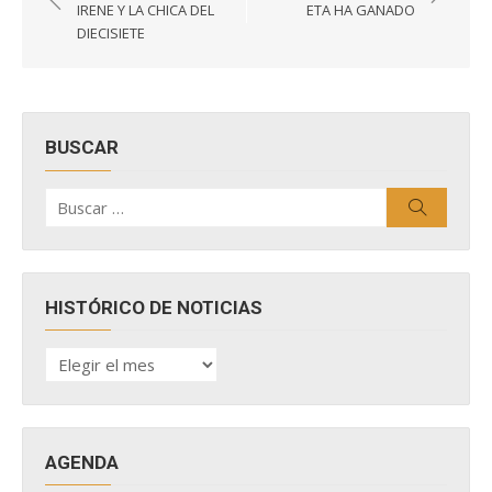
de
IRENE Y LA CHICA DEL
ETA HA GANADO
entradas
DIECISIETE
BUSCAR
Buscar
Buscar
por:
HISTÓRICO DE NOTICIAS
HISTÓRICO
DE
NOTICIAS
AGENDA