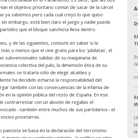
an el objetivo prioritario común de sacar de la cárcel
A
que ya sabemos pero cada cual creyó lo que quiso
 sin embargo, está bien claro el juego y nadie puede
D
partidos que el bloque sanchista lleva dentro.
E
es, y de las siguientes, consiste en saber si la
T
ás o menos que el cine gratis para los ‘jubilatas’, el
E
as subvencionales salidas de su maquinaria de
Gr
nciencia colectiva del país, la dimensión ética de su
males se trataría sólo de elegir alcaldes y
m
dente ha decidido echarse la responsabilidad del
argar también con las consecuencias de la infamia de
ón en la opinión pública del resto de España. En ese
E
e contrarrestar con un aluvión de regalías el
I
ovocado –también entre muchos de sus partidarios– el
 socios posetarras.
U
t
 pancista se basa en la declaración del terrorismo
la
al menos en su vertiente violenta –la política es otro