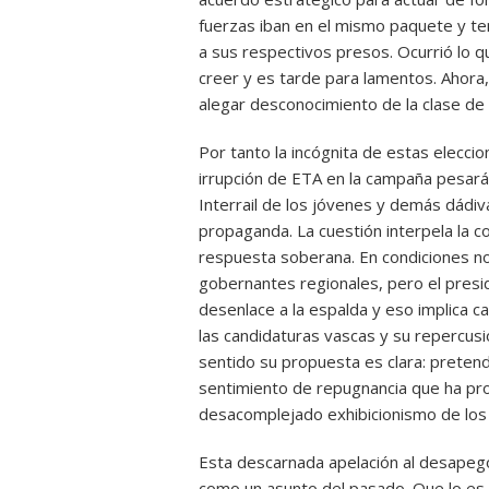
fuerzas iban en el mismo paquete y tení
a sus respectivos presos. Ocurrió lo 
creer y es tarde para lamentos. Ahora,
alegar desconocimiento de la clase de 
Por tanto la incógnita de estas eleccion
irrupción de ETA en la campaña pesará m
Interrail de los jóvenes y demás dádiv
propaganda. La cuestión interpela la co
respuesta soberana. En condiciones nor
gobernantes regionales, pero el presi
desenlace a la espalda y eso implica c
las candidaturas vascas y su repercusi
sentido su propuesta es clara: pretend
sentimiento de repugnancia que ha pr
desacomplejado exhibicionismo de los
Esta descarnada apelación al desapego
como un asunto del pasado. Que lo es, 