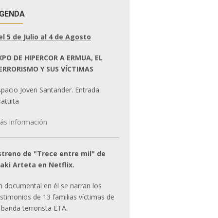
GENDA
el 5 de Julio al 4 de Agosto
XPO DE HIPERCOR A ERMUA, EL
ERRORISMO Y SUS VÍCTIMAS
spacio Joven Santander. Entrada
atuita
ás información
streno de "Trece entre mil" de
ñaki Arteta en Netflix.
n documental en él se narran los
estimonios de 13 familias víctimas de
 banda terrorista ETA.