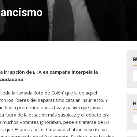
pancismo
B
a irrupción de ETA en campaña interpela la
B
po
 ciudadana
iedo la llamada ‘foto de Colón’ que la de aquel
n los líderes del separatismo catalán insurrecto. Y
H
 que había prometido por activa y pasiva que jamás
aba fuera de la ecuación más suspicaz y el debate era
H
D
 muchos votantes ignoraban, pese a tratarse de un
N
s, que Esquerra y los batasunos habían suscrito un
rma coordinada en el Parlamento. Es decir, que las dos