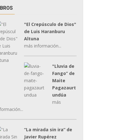
IBROS
"El Crepúsculo de Dios"
de Luis Haranburu
Altuna
más información...
"Lluvia de
Fango” de
Maite
Pagazaurt
undúa
más
formación...
“La mirada sin ira” de
Javier Rupérez