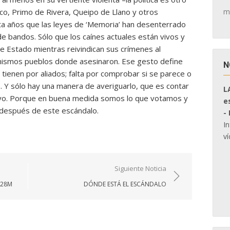
m
co, Primo de Rivera, Queipo de Llano y otros
ta años que las leyes de ‘Memoria’ han desenterrado
de bandos. Sólo que los caínes actuales están vivos y
de Estado mientras reivindican sus crímenes al
mismos pueblos donde asesinaron. Ese gesto define
N
 tienen por aliados; falta por comprobar si se parece o
s. Y sólo hay una manera de averiguarlo, que es contar
L
ayo. Porque en buena medida somos lo que votamos y
e
 después de este escándalo.
-
I
ví
Siguiente Noticia
 28M
DÓNDE ESTÁ EL ESCÁNDALO