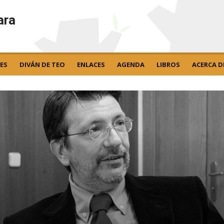
ara
ES
DIVÁN DE TEO
ENLACES
AGENDA
LIBROS
ACERCA D