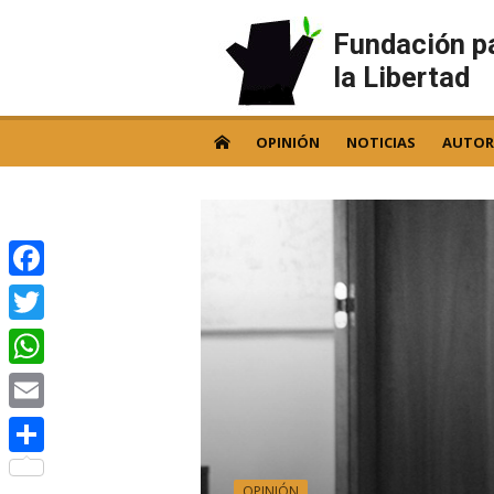
Skip
to
Fundación p
content
la Libertad
OPINIÓN
NOTICIAS
AUTOR
Facebook
Twitter
WhatsApp
Email
Compartir
OPINIÓN