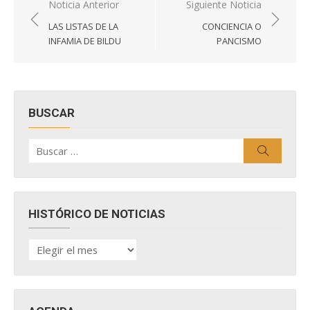
Navegación
Noticia Anterior
Siguiente Noticia
de
LAS LISTAS DE LA
CONCIENCIA O
entradas
INFAMIA DE BILDU
PANCISMO
BUSCAR
Buscar
Buscar
por:
HISTÓRICO DE NOTICIAS
HISTÓRICO
DE
NOTICIAS