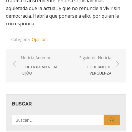
trauma transcendente, en una sociedad más
aquietada que la actual, y que no renuncie a vivir sin
democracia. Habría que ponerse a ello, por quien le
corresponda.
Categoría:
Opinión
Navegación
Noticia Anterior
Siguiente Noticia
de
EL DE LA BARAKA ERA
GOBIERNO DE
entradas
FEIJÓO
VERGÜENZA
BUSCAR
Buscar
Buscar
por: