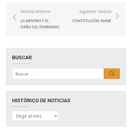
Navegación
Noticia Anterior
Siguiente Noticia
de
LA MENTIRA Y EL
CONSTITUCIÓN, INANE
entradas
DAÑO DEL FEMINISMO
BUSCAR
Buscar
Buscar
por:
HISTÓRICO DE NOTICIAS
HISTÓRICO
DE
NOTICIAS