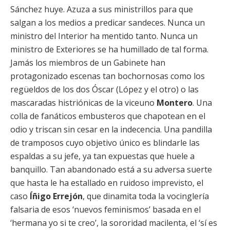
Sánchez huye. Azuza a sus ministrillos para que
salgan a los medios a predicar sandeces. Nunca un
ministro del Interior ha mentido tanto. Nunca un
ministro de Exteriores se ha humillado de tal forma.
Jamás los miembros de un Gabinete han
protagonizado escenas tan bochornosas como los
regüeldos de los dos Óscar (López y el otro) o las
mascaradas histriónicas de la viceuno
Montero
. Una
colla de fanáticos embusteros que chapotean en el
odio y triscan sin cesar en la indecencia. Una pandilla
de tramposos cuyo objetivo único es blindarle las
espaldas a su jefe, ya tan expuestas que huele a
banquillo. Tan abandonado está a su adversa suerte
que hasta le ha estallado en ruidoso imprevisto, el
caso
Íñigo Errejón
, que dinamita toda la vocinglería
falsaria de esos ‘nuevos feminismos’ basada en el
‘hermana yo si te creo’, la sororidad macilenta, el ‘sí es