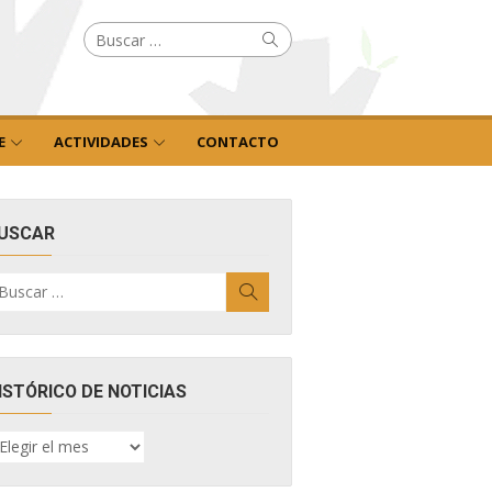
Buscar
Buscar
por:
E
ACTIVIDADES
CONTACTO
USCAR
uscar
Buscar
r:
ISTÓRICO DE NOTICIAS
ISTÓRICO
E
OTICIAS