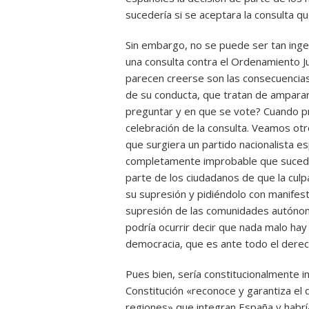
sucedería si se aceptara la consulta q
Sin embargo, no se puede ser tan ing
una consulta contra el Ordenamiento Ju
parecen creerse son las consecuencias 
de su conducta, que tratan de amparar
preguntar y en que se vote? Cuando pr
celebración de la consulta. Veamos o
que surgiera un partido nacionalista e
completamente improbable que suceda)
parte de los ciudadanos de que la cul
su supresión y pidiéndolo con manifest
supresión de las comunidades autónoma
podría ocurrir decir que nada malo hay
democracia, que es ante todo el derec
Pues bien, sería constitucionalmente in
Constitución «reconoce y garantiza el 
regiones» que integran España y habrí