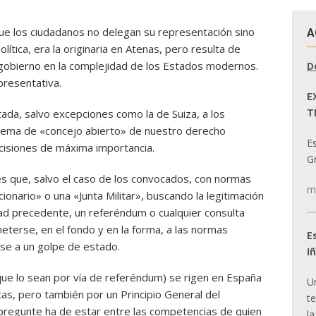
que los ciudadanos no delegan su representación sino
A
lítica, era la originaria en Atenas, pero resulta de
gobierno en la complejidad de los Estados modernos.
D
epresentativa.
E
T
ada, salvo excepciones como la de Suiza, a los
stema de «concejo abierto» de nuestro derecho
E
ecisiones de máxima importancia.
Gr
e es que, salvo el caso de los convocados, con normas
m
onario» o una «Junta Militar», buscando la legitimación
dad precedente, un referéndum o cualquier consulta
eterse, en el fondo y en la forma, a las normas
E
rse a un golpe de estado.
I
 que lo sean por vía de referéndum) se rigen en España
U
icas, pero también por un Principio General del
t
pregunte ha de estar entre las competencias de quien
la