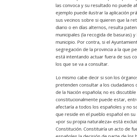
las convoca y su resultado no puede af
ejemplo puede ilustrar la aplicación pr
sus vecinos sobre si quieren que la re
diario o en días alternos, resulta pat
municipales (la recogida de basuras) y
municipio. Por contra, si el Ayuntamie
segregación de la provincia a la que p
está intentando actuar fuera de sus c
los que se va a consultar.
Lo mismo cabe decir si son los órgan
pretenden consultar a los ciudadanos d
de la Nación española; no es discutible
constitucionalmente puede estar, entr
afectaría a todos los españoles y no so
que reside en el pueblo español en su c
«por su propia naturaleza» está excluid
Constitución. Constituiría un acto de fu
españoles la decisión de parte de los 