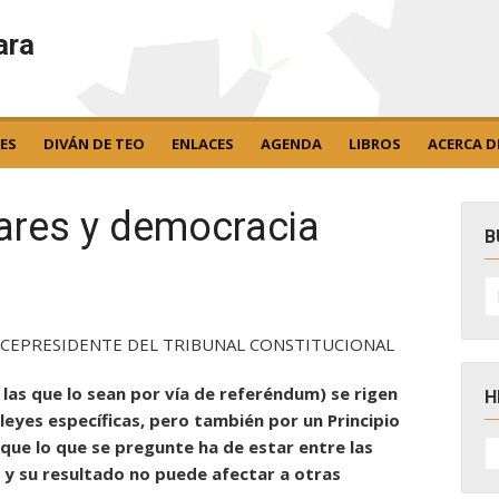
ara
ES
DIVÁN DE TEO
ENLACES
AGENDA
LIBROS
ACERCA D
ares y democracia
B
B
po
ICEPRESIDENTE DEL TRIBUNAL CONSTITUCIONAL
s las que lo sean por vía de referéndum) se rigen
H
 leyes específicas, pero también por un Principio
H
que lo que se pregunte ha de estar entre las
D
 y su resultado no puede afectar a otras
N