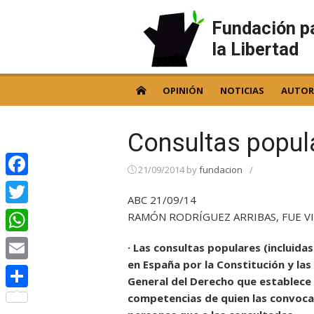
Skip
to
Fundación p
content
la Libertad
OPINIÓN
NOTICIAS
AUTOR
Consultas popul
21/09/2014
by
fundacion
/
Facebook
ABC 21/09/14
Twitter
RAMÓN RODRÍGUEZ ARRIBAS, FUE V
WhatsApp
· Las consultas populares (incluida
en España por la Constitución y las
Email
General del Derecho que establece 
competencias de quien las convoca
Compartir