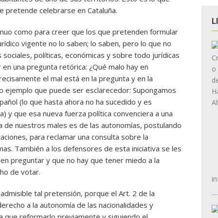
ue pretende celebrarse en Cataluña.
L
enuo como para creer que los que pretenden formular
rídico vigente no lo saben; lo saben, pero lo que no
sociales, políticas, económicas y sobre todo jurídicas
 en una pregunta retórica: ¿Qué malo hay en
ecisamente el mal está en la pregunta y en la
tro ejemplo que puede ser esclarecedor: Supongamos
spañol (lo que hasta ahora no ha sucedido y es
 y que esa nueva fuerza política convenciera a una
pa de nuestros males es de las autonomías, postulando
aciones, para reclamar una consulta sobre la
s. También a los defensores de esta iniciativa se les
 en preguntar y que no hay que tener miedo a la
ho de votar.
in
admisible tal pretensión, porque el Art. 2 de la
derecho a la autonomía de las nacionalidades y
a que reformarlo previamente y siguiendo el