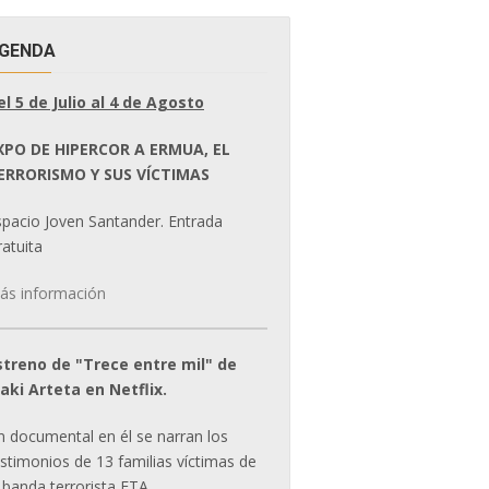
GENDA
el 5 de Julio al 4 de Agosto
XPO DE HIPERCOR A ERMUA, EL
ERRORISMO Y SUS VÍCTIMAS
spacio Joven Santander. Entrada
atuita
ás información
streno de "Trece entre mil" de
ñaki Arteta en Netflix.
n documental en él se narran los
estimonios de 13 familias víctimas de
 banda terrorista ETA.