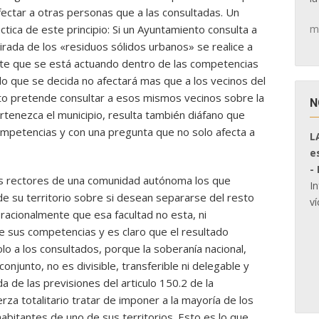
ectar a otras personas que a las consultadas. Un
m
áctica de este principio: Si un Ayuntamiento consulta a
tirada de los «residuos sólidos urbanos» se realice a
ente que se está actuando dentro de las competencias
 lo que se decida no afectará mas que a los vecinos del
nto pretende consultar a esos mismos vecinos sobre la
N
ertenezca el municipio, resulta también diáfano que
ompetencias y con una pregunta que no solo afecta a
L
e
-
os rectores de una comunidad autónoma los que
I
e su territorio sobre si desean separarse del resto
ví
 racionalmente que esa facultad no esta, ni
e sus competencias y es claro que el resultado
lo a los consultados, porque la soberanía nacional,
onjunto, no es divisible, transferible ni delegable y
a de las previsiones del articulo 150.2 de la
erza totalitario tratar de imponer a la mayoría de los
habitantes de uno de sus territorios. Esto es lo que