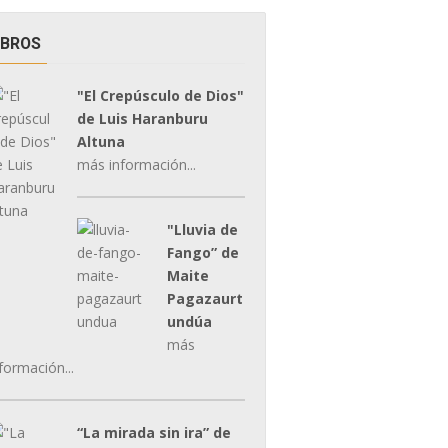
IBROS
"El Crepúsculo de Dios"
de Luis Haranburu
Altuna
más información...
"Lluvia de
Fango” de
Maite
Pagazaurt
undúa
más
formación...
“La mirada sin ira” de