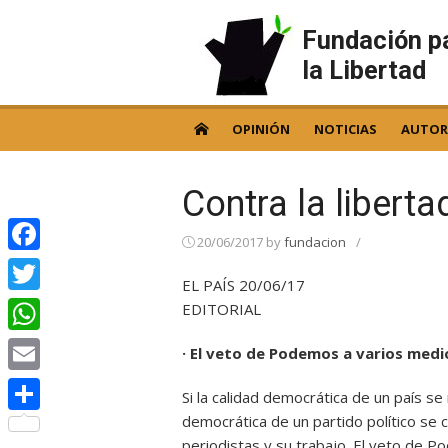
Skip
to
Fundación p
content
la Libertad
OPINIÓN
NOTICIAS
AUTOR
Contra la liberta
20/06/2017
by
fundacion
/
Facebook
EL PAÍS 20/06/17
Twitter
EDITORIAL
WhatsApp
· El veto de Podemos a varios medi
Email
Si la calidad democrática de un país se
democrática de un partido político se c
Compartir
periodistas y su trabajo. El veto de 