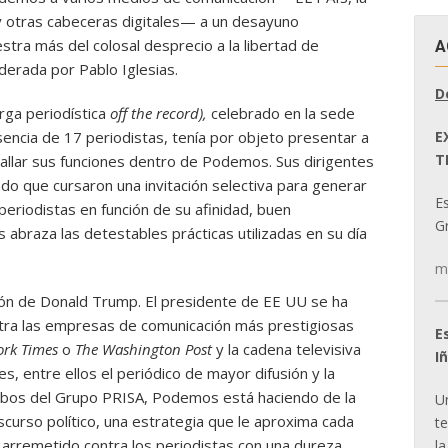
 otras cabeceras digitales— a un desayuno
tra más del colosal desprecio a la libertad de
A
iderada por Pablo Iglesias.
D
erga periodística
off the record),
celebrado en la sede
E
sencia de 17 periodistas, tenía por objeto presentar a
T
allar sus funciones dentro de Podemos. Sus dirigentes
ndo que cursaron una invitación selectiva para generar
E
 periodistas en función de su afinidad, buen
Gr
abraza las detestables prácticas utilizadas en su día
m
ión de Donald Trump. El presidente de EE UU se ha
ntra las empresas de comunicación más prestigiosas
E
ork Times
o
The Washington Post
y la cadena televisiva
I
s, entre ellos el periódico de mayor difusión y la
mbos del Grupo PRISA, Podemos está haciendo de la
U
scurso político, una estrategia que le aproxima cada
t
 arremetido contra los periodistas con una dureza
la