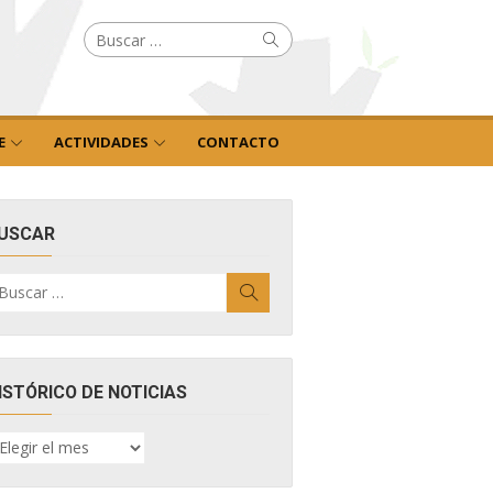
Buscar
Buscar
por:
E
ACTIVIDADES
CONTACTO
USCAR
uscar
Buscar
r:
ISTÓRICO DE NOTICIAS
ISTÓRICO
E
OTICIAS