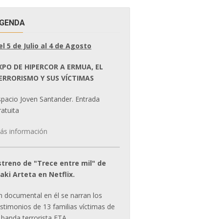
GENDA
el 5 de Julio al 4 de Agosto
XPO DE HIPERCOR A ERMUA, EL
ERRORISMO Y SUS VÍCTIMAS
spacio Joven Santander. Entrada
atuita
ás información
streno de "Trece entre mil" de
ñaki Arteta en Netflix.
n documental en él se narran los
estimonios de 13 familias víctimas de
 banda terrorista ETA.