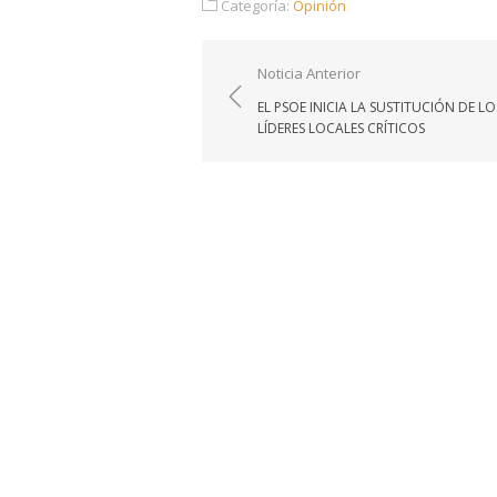
Categoría:
Opinión
Navegación
Noticia Anterior
de
EL PSOE INICIA LA SUSTITUCIÓN DE LO
entradas
LÍDERES LOCALES CRÍTICOS