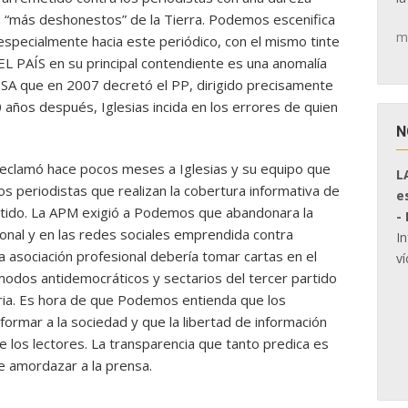
s “más deshonestos” de la Tierra. Podemos escenifica
m
especialmente hacia este periódico, con el mismo tinte
 EL PAÍS en su principal contendiente es una anomalía
ISA que en 2007 decretó el PP, dirigido precisamente
0 años después, Iglesias incida en los errores de quien
N
reclamó hace pocos meses a Iglesias y su equipo que
L
s periodistas que realizan la cobertura informativa de
e
artido. La APM exigió a Podemos que abandonara la
-
nal y en las redes sociales emprendida contra
I
la asociación profesional debería tomar cartas en el
ví
 modos antidemocráticos y sectarios del tercer partido
ia. Es hora de que Podemos entienda que los
formar a la sociedad y que la libertad de información
 los lectores. La transparencia que tanto predica es
e amordazar a la prensa.