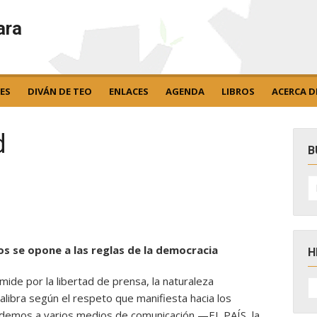
ara
ES
DIVÁN DE TEO
ENLACES
AGENDA
LIBROS
ACERCA D
d
B
B
po
os se opone a las reglas de la democracia
H
 mide por la libertad de prensa, la naturaleza
H
D
alibra según el respeto que manifiesta hacia los
N
Podemos a varios medios de comunicación —EL PAÍS, la