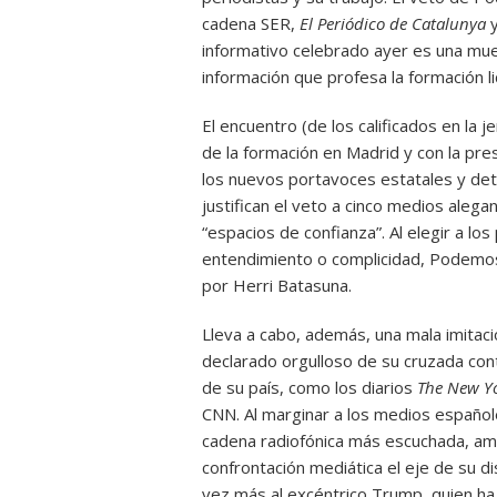
cadena SER,
El Periódico de Catalunya
y
informativo celebrado ayer es una mues
información que profesa la formación l
El encuentro (de los calificados en la j
de la formación en Madrid y con la pre
los nuevos portavoces estatales y det
justifican el veto a cinco medios alega
“espacios de confianza”. Al elegir a los
entendimiento o complicidad, Podemos 
por Herri Batasuna.
Lleva a cabo, además, una mala imitac
declarado orgulloso de su cruzada co
de su país, como los diarios
The New Y
CNN. Al marginar a los medios españole
cadena radiofónica más escuchada, a
confrontación mediática el eje de su di
vez más al excéntrico Trump, quien ha