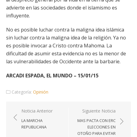
advierte en las sociedades donde el islamismo es
influyente.
No es posible luchar contra la maligna idea islámica
sin luchar contra la maligna idea de la religión. Ya no
es posible invocar a Cristo contra Mahoma. La
dificultad de asumir esta evidencia no es la menor de
las vulnerabilidades de Occidente ante la barbarie.
ARCADI ESPADA, EL MUNDO – 15/01/15
Categoría:
Opinión
Navegación
Noticia Anterior
Siguiente Noticia
de
LA MARCHA
MAS PACTA CON ERC
entradas
REPUBLICANA
ELECCIONES EN
OTOÑO PARA EVITAR