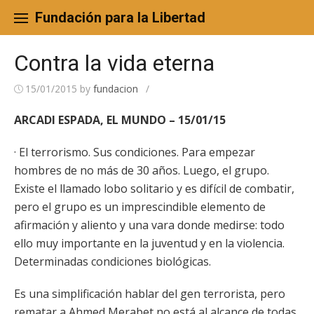
Skip
to
Fundación para la Libertad
content
Contra la vida eterna
15/01/2015
by
fundacion
/
ARCADI ESPADA, EL MUNDO – 15/01/15
· El terrorismo. Sus condiciones. Para empezar
hombres de no más de 30 años. Luego, el grupo.
Existe el llamado lobo solitario y es difícil de combatir,
pero el grupo es un imprescindible elemento de
afirmación y aliento y una vara donde medirse: todo
ello muy importante en la juventud y en la violencia.
Determinadas condiciones biológicas.
Es una simplificación hablar del gen terrorista, pero
rematar a Ahmed Merabet no está al alcance de todas