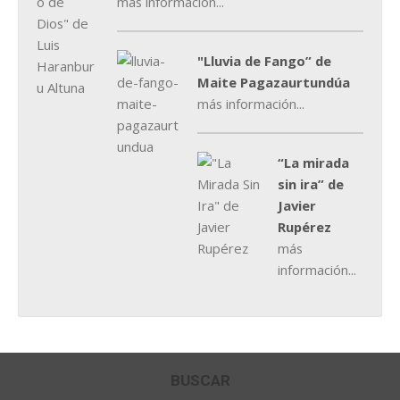
más información...
"Lluvia de Fango” de
Maite Pagazaurtundúa
más información...
“La mirada
sin ira” de
Javier
Rupérez
más
información...
BUSCAR