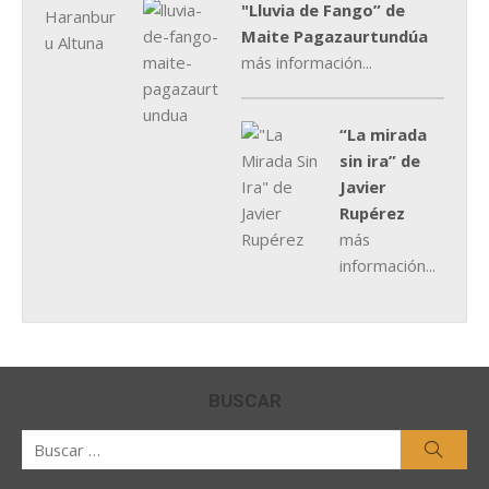
"Lluvia de Fango” de
Maite Pagazaurtundúa
más información...
“La mirada
sin ira” de
Javier
Rupérez
más
información...
BUSCAR
Buscar
Busca
por: