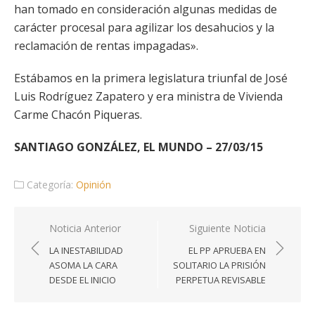
han tomado en consideración algunas medidas de
carácter procesal para agilizar los desahucios y la
reclamación de rentas impagadas».
Estábamos en la primera legislatura triunfal de José
Luis Rodríguez Zapatero y era ministra de Vivienda
Carme Chacón Piqueras.
SANTIAGO GONZÁLEZ, EL MUNDO – 27/03/15
Categoría:
Opinión
Navegación
Noticia Anterior
Siguiente Noticia
de
LA INESTABILIDAD
EL PP APRUEBA EN
entradas
ASOMA LA CARA
SOLITARIO LA PRISIÓN
DESDE EL INICIO
PERPETUA REVISABLE