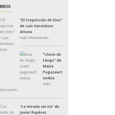
IBROS
"El Crepúsculo de Dios"
de Luis Haranburu
Altuna
más información...
"Lluvia de
Fango” de
Maite
Pagazaurt
undúa
más
formación...
“La mirada sin ira” de
Javier Rupérez