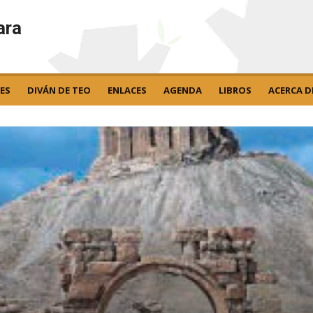
ara
ES
DIVÁN DE TEO
ENLACES
AGENDA
LIBROS
ACERCA D