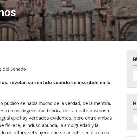
chos
B
te del Senado
B
po
os: revelan su sentido cuando se inscriben en la
o público se habla mucho de la verdad, de la mentira,
H
nes con una ingenuidad teórica ciertamente pasmosa.
H
al igual que hay verdades evidentes, pero entre ambas
D
N
ue florece, e incluso abunda, la ambigüedad y la
ede orientarse el viajero que se adentre en él con un