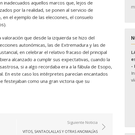
on inadecuados aquellos marcos que, lejos de
m
ados por la realidad, se ponen al servicio de
, en el ejemplo de las elecciones, el consuelo
os).
a valoración que desde la izquierda se hizo del
N
lecciones autonómicas, las de Extremadura y las de
stancial, en celebrar el relativo fracaso del principal
L
e
biera alcanzado a cumplir sus expectativas, cuando la
-
astrosa, si a algo recordaba era a la fábula de Esopo,
I
al. En este caso los intérpretes parecían encantados
ví
 festejaban como una gran victoria que su
Siguiente Noticia
VITOS, SANTAOLALLAS Y OTRAS ANOMALÍAS