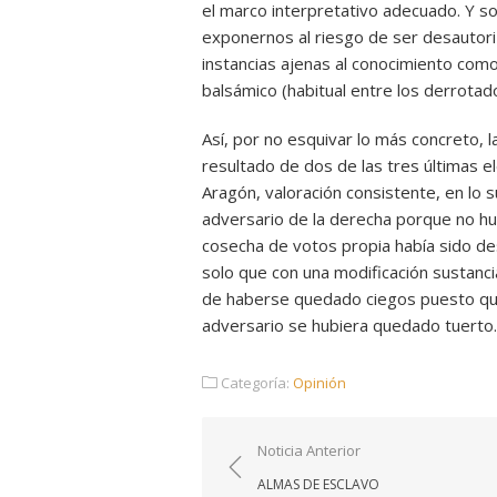
el marco interpretativo adecuado. Y s
exponernos al riesgo de ser desautoriz
instancias ajenas al conocimiento como
balsámico (habitual entre los derrotad
Así, por no esquivar lo más concreto, l
resultado de dos de las tres últimas e
Aragón, valoración consistente, en lo su
adversario de la derecha porque no hu
cosecha de votos propia había sido des
solo que con una modificación sustanci
de haberse quedado ciegos puesto que
adversario se hubiera quedado tuerto.
Categoría:
Opinión
Navegación
Noticia Anterior
de
ALMAS DE ESCLAVO