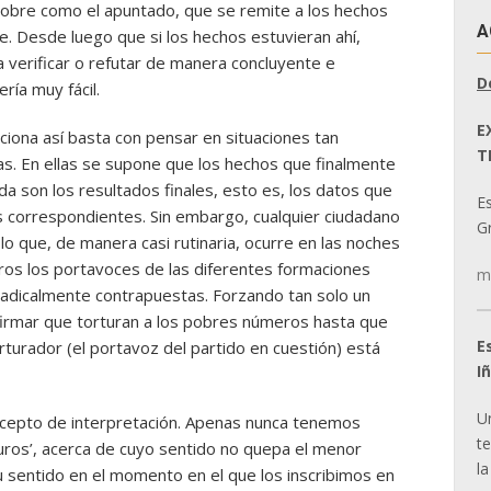
 pobre como el apuntado, que se remite a los hechos
A
le. Desde luego que si los hechos estuvieran ahí,
 verificar o refutar de manera concluyente e
D
ría muy fácil.
E
ciona así basta con pensar en situaciones tan
T
as. En ellas se supone que los hechos que finalmente
a son los resultados finales, esto es, los datos que
E
es correspondientes. Sin embargo, cualquier ciudadano
Gr
o que, de manera casi rutinaria, ocurre en las noches
eros los portavoces de las diferentes formaciones
m
o radicalmente contrapuestas. Forzando tan solo un
afirmar que torturan a los pobres números hasta que
E
rturador (el portavoz del partido en cuestión) está
I
U
ncepto de interpretación. Apenas nunca tenemos
t
uros’, acerca de cuyo sentido no quepa el menor
la
 sentido en el momento en el que los inscribimos en