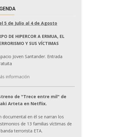
GENDA
el 5 de Julio al 4 de Agosto
XPO DE HIPERCOR A ERMUA, EL
ERRORISMO Y SUS VÍCTIMAS
spacio Joven Santander. Entrada
atuita
ás información
streno de "Trece entre mil" de
ñaki Arteta en Netflix.
n documental en él se narran los
estimonios de 13 familias víctimas de
 banda terrorista ETA.