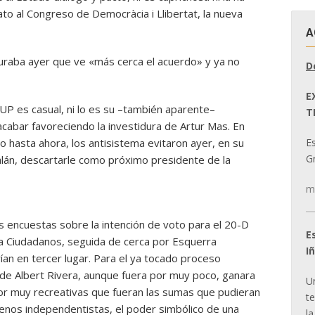
to al Congreso de Democràcia i Llibertat, la nueva
A
uraba ayer que ve «más cerca el acuerdo» y ya no
D
E
UP es casual, ni lo es su –también aparente–
T
 acabar favoreciendo la investidura de Artur Mas. En
E
o hasta ahora, los antisistema evitaron ayer, en su
Gr
lán, descartarle como próximo presidente de la
m
 encuestas sobre la intención de voto para el 20-D
E
ía Ciudadanos, seguida de cerca por Esquerra
I
an en tercer lugar. Para el ya tocado proceso
do de Albert Rivera, aunque fuera por muy poco, ganara
U
or muy recreativas que fueran las sumas que pudieran
t
enos independentistas, el poder simbólico de una
la