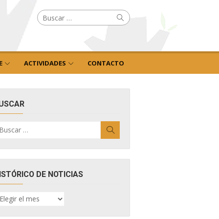
Buscar
Buscar
por:
E
ACTIVIDADES
CONTACTO
USCAR
uscar
Buscar
r:
ISTÓRICO DE NOTICIAS
ISTÓRICO
E
OTICIAS