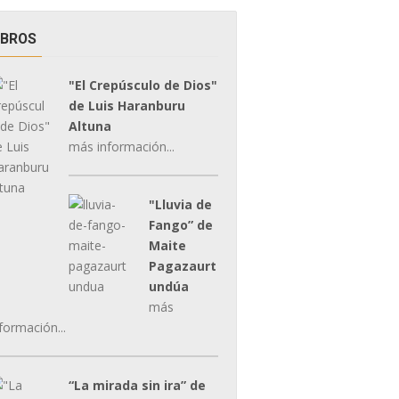
IBROS
"El Crepúsculo de Dios"
de Luis Haranburu
Altuna
más información...
"Lluvia de
Fango” de
Maite
Pagazaurt
undúa
más
formación...
“La mirada sin ira” de