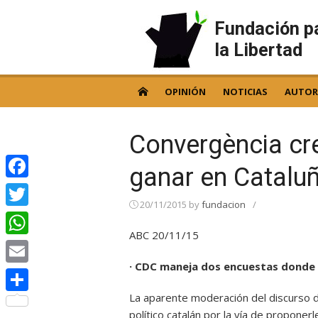
Skip
to
Fundación p
content
la Libertad
OPINIÓN
NOTICIAS
AUTOR
Convergència cre
ganar en Cataluñ
Facebook
20/11/2015
by
fundacion
/
Twitter
ABC 20/11/15
WhatsApp
· CDC maneja dos encuestas donde 
Email
La aparente moderación del discurso 
Compartir
político catalán por la vía de proponerl