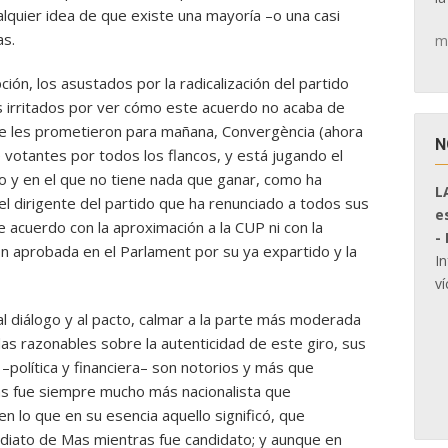
alquier idea de que existe una mayoría –o una casi
as.
m
ión, los asustados por la radicalización del partido
os irritados por ver cómo este acuerdo no acaba de
que les prometieron para mañana, Convergència (ahora
N
 votantes por todos los flancos, y está jugando el
o y en el que no tiene nada que ganar, como ha
L
l dirigente del partido que ha renunciado a todos sus
e
de acuerdo con la aproximación a la CUP ni con la
-
n aprobada en el Parlament por su ya expartido y la
I
ví
l diálogo y al pacto, calmar a la parte más moderada
as razonables sobre la autenticidad de este giro, sus
a –política y financiera– son notorios y más que
ms fue siempre mucho más nacionalista que
n lo que en su esencia aquello significó, que
diato de Mas mientras fue candidato; y aunque en