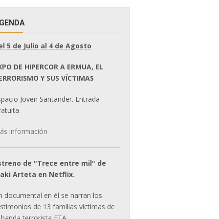
GENDA
el 5 de Julio al 4 de Agosto
XPO DE HIPERCOR A ERMUA, EL
ERRORISMO Y SUS VÍCTIMAS
spacio Joven Santander. Entrada
atuita
ás información
streno de "Trece entre mil" de
ñaki Arteta en Netflix.
n documental en él se narran los
estimonios de 13 familias víctimas de
 banda terrorista ETA.