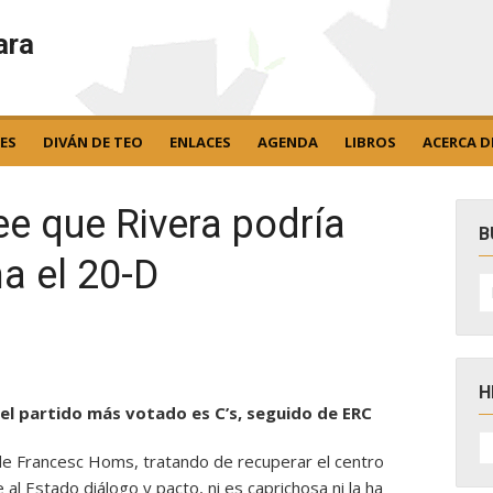
ara
ES
DIVÁN DE TEO
ENLACES
AGENDA
LIBROS
ACERCA D
e que Rivera podría
B
a el 20-D
B
po
H
el partido más votado es C’s, seguido de ERC
H
D
de Francesc Homs, tratando de recuperar el centro
N
e al Estado diálogo y pacto, ni es caprichosa ni la ha