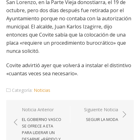
San Lorenzo, en la Parte Vieja donostiarra, el 19 de
octubre, pero dos días después fue retirada por el
Ayuntamiento porque no contaba con la autorización
municipal. El alcalde, Juan Karlos Izagirre, dijo
entonces que Covite sabía que la colocación de una
placa «requiere un procedimiento burocrático» que
nunca solicitó.
Covite advirtió ayer que volverá a instalar el distintivo
«cuantas veces sea necesario».
Categoría:
Noticias
Navegación
Noticia Anterior
Siguiente Noticia
de
EL GOBIERNO VASCO
SEGUIR LA MODA
entradas
SE OFRECE A ETA
PARA LIDERAR UN
DESARME «RÁPIDO Y