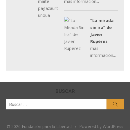
más información...
“La mirada
sin ira” de
Javier
Rupérez
más
información...
BUSCAR
Buscar
Busca
por:
© 2026 Fundación para la Libertad
/
Powered by WordPress