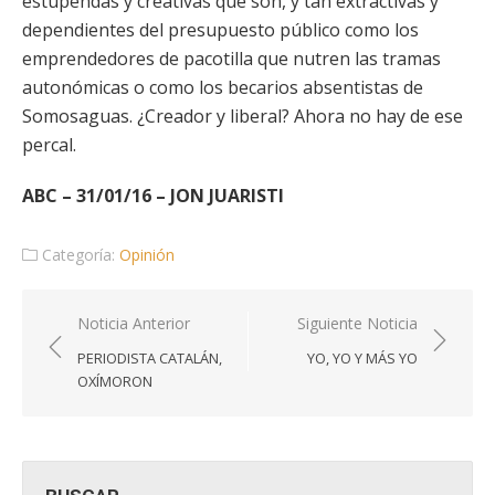
estupendas y creativas que son, y tan extractivas y
dependientes del presupuesto público como los
emprendedores de pacotilla que nutren las tramas
autonómicas o como los becarios absentistas de
Somosaguas. ¿Creador y liberal? Ahora no hay de ese
percal.
ABC – 31/01/16 – JON JUARISTI
Categoría:
Opinión
Navegación
Noticia Anterior
Siguiente Noticia
de
PERIODISTA CATALÁN,
YO, YO Y MÁS YO
entradas
OXÍMORON