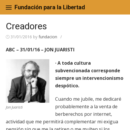
Skip
to
Fundación para la Libertad
content
Creadores
31/01/2016
by
fundacion
/
ABC – 31/01/16 – JON JUARISTI
· A toda cultura
subvencionada corresponde
siempre un intervencionismo
despótico.
Cuando me jubile, me dedicaré
probablemente a la venta de
Jon Juaristi
berberechos por internet,
actividad que me permitirá complementar mi exigua
pensión sin que me la retiren o me multen si los