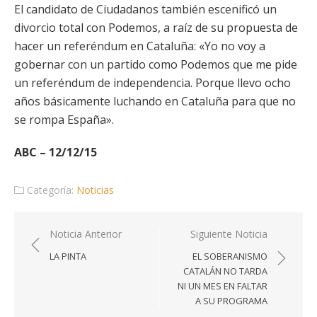
El candidato de Ciudadanos también escenificó un
divorcio total con Podemos, a raíz de su propuesta de
hacer un referéndum en Cataluña: «Yo no voy a
gobernar con un partido como Podemos que me pide
un referéndum de independencia. Porque llevo ocho
años básicamente luchando en Cataluña para que no
se rompa España».
ABC – 12/12/15
Categoría:
Noticias
Navegación
Noticia Anterior
Siguiente Noticia
de
LA PINTA
EL SOBERANISMO
entradas
CATALÁN NO TARDA
NI UN MES EN FALTAR
A SU PROGRAMA