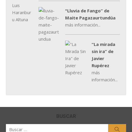
"Lluvia de Fango” de
Maite Pagazaurtundúa
más información...
“La mirada
sin ira” de
Javier
Rupérez
más
información...
BUSCAR
Buscar
Busca
por: