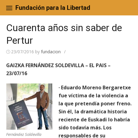
Skip
to
Fundación para la Libertad
content
Cuarenta años sin saber de
Pertur
23/07/2016
by
fundacion
/
GAIZKA FERNÁNDEZ SOLDEVILLA – EL PAIS –
23/07/16
· Eduardo Moreno Bergaretxe
fue víctima de la violencia a
la que pretendía poner freno.
Sin él, la dramática historia
reciente de Euskadi lo habría
sido todavía más. Los
Fernández Soldevilla
responsables de su