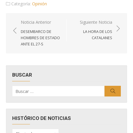
Categoría:
Opinión
Navegación
Noticia Anterior
Siguiente Noticia
de
DESEMBARCO DE
LA HORA DE LOS
entradas
HOMBRES DE ESTADO
CATALANES
ANTE EL 27-S
BUSCAR
Buscar
Buscar
por:
HISTÓRICO DE NOTICIAS
HISTÓRICO