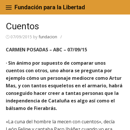
Skip
to
Fundación para la Libertad
content
Cuentos
07/09/2015
by
fundacion
/
CARMEN POSADAS – ABC – 07/09/15
· Sin ánimo por supuesto de comparar unos
cuentos con otros, uno ahora se pregunta por
ejemplo cómo un personaje mediocre como Artur
Mas, y con tantos esqueletos en el armario, habrá
conseguido hacer creer a tantas personas que la
independencia de Cataluña es algo así como el
bálsamo de Fierabrás.
«La cuna del hombre la mecen con cuentos», decía
León Felipe y cantaba Paco Ibáñez cuando yo era