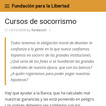
Skip
to
Fundación para la Libertad
content
Cursos de socorrismo
14/10/2008
by
fundacion
/
Todos tenemos la obligación moral de devolver la
confianza a la gente en la que nunca confiamos.
Vayamos en socorro de las grandes instituciones.
¿Qué sería de los fieles si se hundieran las grandes
catedrales de nuestra época, que son los bancos?
¿A quién rogaríamos para poder pagar nuestras
hipotecas?
Hay que ayudar a la Banca, que ha calculado mal
nuestras ganancias y las está poniendo en peligro.
Los pobres debemos ser solidarios con los