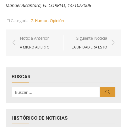
Manuel Alcántara, EL CORREO, 14/10/2008
Categoría:
7. Humor
,
Opinión
Navegación
Noticia Anterior
Siguiente Noticia
de
A MICRO ABIERTO
LA UNIDAD ERA ESTO
entradas
BUSCAR
Buscar
Buscar
por:
HISTÓRICO DE NOTICIAS