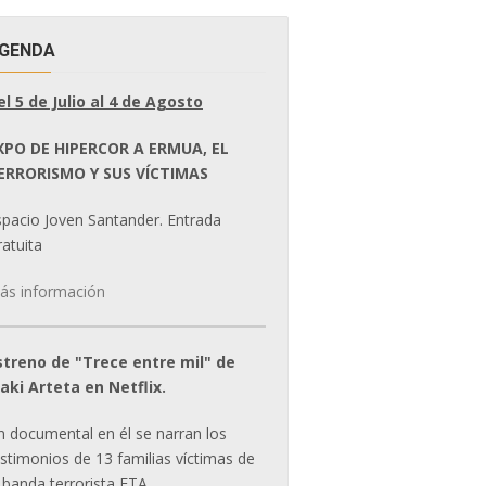
GENDA
el 5 de Julio al 4 de Agosto
XPO DE HIPERCOR A ERMUA, EL
ERRORISMO Y SUS VÍCTIMAS
spacio Joven Santander. Entrada
atuita
ás información
streno de "Trece entre mil" de
ñaki Arteta en Netflix.
n documental en él se narran los
estimonios de 13 familias víctimas de
 banda terrorista ETA.