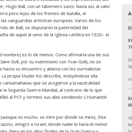
, Hugo Ball, con un tabernero suizo. Nacía así, al calor
rra pero lejos de los frentes de batalla, el
A
 las vanguardias artísticas europeas. Varios de los
más de Ball, se disputaron la paternidad del
D
elta de aquel al seno de la Iglesia católica en 1920– el
E
T
el nombre) es lo de menos. Como afirmaría una de sus
E
Claire Goll, por su matrimonio con Yvan Goll), no se
Gr
 hasta su encuentro y alianza con los surrealistas
 La propia Studer los describe, incluyéndose ella
m
 cantamañanas que se acogieron a la neutralidad
 de la Segunda Guerra Mundial, al contrario de lo que
 afilió al PCF y terminó sus días vendiendo L’Humanité
E
I
 (aunque no mucho, se mire por donde se mire), Else
U
causto, emigró a Israel, donde nadie le haría el menor
t
án). Pero en los años finales de la Gran Guerra y
la