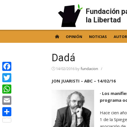
Skip
to
Fundación p
content
la Libertad
OPINIÓN
NOTICIAS
AUTOR
Dadá
14/02/2016
by
fundacion
/
Facebook
JON JUARISTI – ABC – 14/02/16
Twitter
· Los manifi
WhatsApp
programa ocu
Email
Hace cien año
1 de la Spiege
Compartir
asociación de