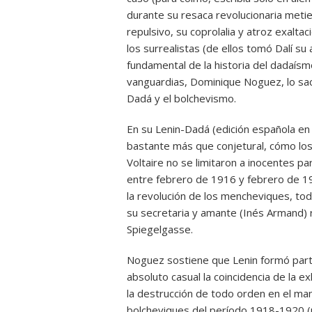
durante su resaca revolucionaria meti
repulsivo, su coprolalia y atroz exaltac
los surrealistas (de ellos tomó Dalí su
fundamental de la historia del dadaísm
vanguardias, Dominique Noguez, lo sacó
Dadá y el bolchevismo.
En su Lenin-Dadá (edición española e
bastante más que conjetural, cómo los
Voltaire no se limitaron a inocentes p
entre febrero de 1916 y febrero de 191
la revolución de los mencheviques, tod
su secretaria y amante (Inés Armand) r
Spiegelgasse.
Noguez sostiene que Lenin formó part
absoluto casual la coincidencia de la e
la destrucción de todo orden en el ma
bolcheviques del período 1918-1920 (u