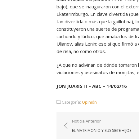
bajo), que se inauguraron con el exterm
Ekaterimburgo. En clave divertida (pue
tan divertida o más que la guillotina),
constituyeron una suerte de programa
cachondo y lúdico, que amaba los disfrace
Ulianov, alias Lenin: ese sí que firmó
de risa, no como otros.
¿A que no adivinan de dónde tomaron los
violaciones y asesinatos de monjitas, 
JON JUARISTI – ABC – 14/02/16
Categoría:
Opinión
Navegación
Noticia Anterior
de
EL MATRIMONIO Y SUS SIETE HIJOS
entradas