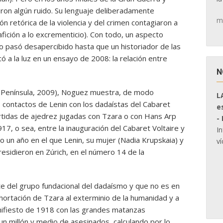
eron algún ruido. Su lenguaje deliberadamente
m
ión retórica de la violencia y del crimen contagiaron a
 afición a lo excrementicio). Con todo, un aspecto
o pasó desapercibido hasta que un historiador de las
 a la luz en un ensayo de 2008: la relación entre
N
n Península, 2009), Noguez muestra, de modo
L
 contactos de Lenin con los dadaístas del Cabaret
e
artidas de ajedrez jugadas con Tzara o con Hans Arp
-
7, o sea, entre la inauguración del Cabaret Voltaire y
I
o un año en el que Lenin, su mujer (Nadia Krupskaia) y
ví
esidieron en Zúrich, en el número 14 de la
e del grupo fundacional del dadaísmo y que no es en
xhortación de Tzara al exterminio de la humanidad y a
nifiesto de 1918 con las grandes matanzas
n millón y medio de asesinados, calculando por lo