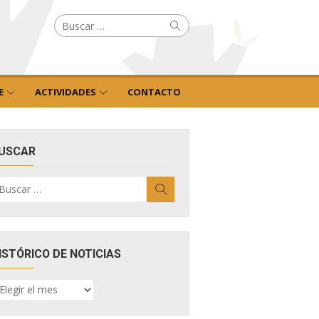
Buscar
Buscar
por:
E
ACTIVIDADES
CONTACTO
USCAR
uscar
Buscar
r:
ISTÓRICO DE NOTICIAS
ISTÓRICO
E
OTICIAS