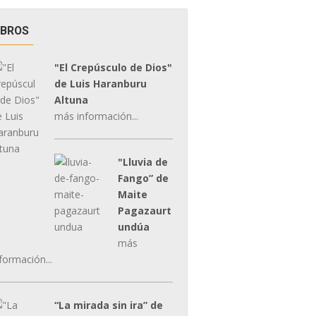
IBROS
"El Crepúsculo de Dios"
de Luis Haranburu
Altuna
más información...
"Lluvia de
Fango” de
Maite
Pagazaurt
undúa
más
formación...
“La mirada sin ira” de