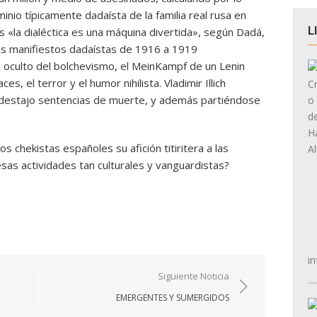
inio típicamente dadaísta de la familia real rusa en
L
s «la dialéctica es una máquina divertida», según Dadá,
 los manifiestos dadaístas de 1916 a 1919
 oculto del bolchevismo, el MeinKampf de un Lenin
s, el terror y el humor nihilista. Vladimir Illich
 a destajo sentencias de muerte, y además partiéndose
 chekistas españoles su afición titiritera a las
esas actividades tan culturales y vanguardistas?
in
Siguiente Noticia
EMERGENTES Y SUMERGIDOS