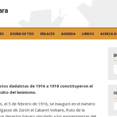
ara
ES
DIVÁN DE TEO
ENLACES
AGENDA
LIBROS
ACERCA D
B
B
po
estos dadaístas de 1916 a 1918 constituyeron el
lto del leninismo.
H
s, el 5 de febrero de 1916, se inauguró en el número
H
D
lgasse de Zúrich el Cabaret Voltaire, fruto de la
N
 un desertor bávaro vinculado a los expresionistas del