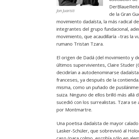
DerBlaueReiter
Jon Juaristi
de la Gran Gue
movimiento dadaísta, la más radical de
integrantes del grupo fundacional, ade
movimiento, que acaudillaría –tras la vu
rumano Tristan Tzara.
El origen de Dadá (del movimiento y d
últimos supervivientes, Claire Studer (
decidirían a autodenominarse dadaístas
franceses, ya después de la contienda.
misma, como un puñado de pusilánimes
suiza. Ninguno de ellos brilló más allá
sucedió con los surrealistas. Tzara se
por Montmartre.
Una poetisa dadaísta de mayor calado
Lasker-Schüler, que sobrevivió al Holo
caso (para colmo, escribía sólo en alem