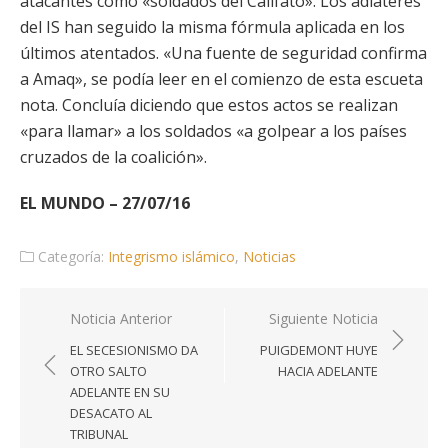
atacantes como «soldados del Califato». Los adláteres
del IS han seguido la misma fórmula aplicada en los
últimos atentados. «Una fuente de seguridad confirma
a Amaq», se podía leer en el comienzo de esta escueta
nota. Concluía diciendo que estos actos se realizan
«para llamar» a los soldados «a golpear a los países
cruzados de la coalición».
EL MUNDO – 27/07/16
Categoría:
Integrismo islámico
,
Noticias
Navegación
Noticia Anterior
Siguiente Noticia
de
EL SECESIONISMO DA
PUIGDEMONT HUYE
entradas
OTRO SALTO
HACIA ADELANTE
ADELANTE EN SU
DESACATO AL
TRIBUNAL