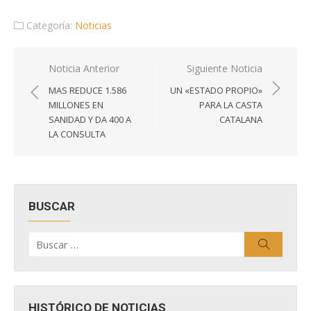
Categoría:
Noticias
Navegación
Noticia Anterior
Siguiente Noticia
de
MAS REDUCE 1.586
UN «ESTADO PROPIO»
entradas
MILLONES EN
PARA LA CASTA
SANIDAD Y DA 400 A
CATALANA
LA CONSULTA
BUSCAR
Buscar
Buscar
por:
HISTÓRICO DE NOTICIAS