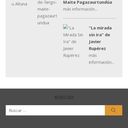
Maite Pagazaurtundúa
más información...
“La mirada
sin ira” de
Javier
Rupérez
más
información...
BUSCAR
Buscar
Busca
por: