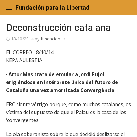
Skip
to
Fundación para la Libertad
content
Deconstrucción catalana
18/10/2014
by
fundacion
/
EL CORREO 18/10/14
KEPA AULESTIA
· Artur Mas trata de emular a Jordi Pujol
erigiéndose en intérprete único del futuro de
Cataluña una vez amortizada Convergència
ERC siente vértigo porque, como muchos catalanes, es
víctima del supuesto de que el Palau es la casa de los
‘convergentes’
La ola soberanista sobre la que decidió deslizarse el