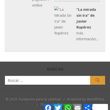
“La mirada
sin ira” de
Javier
Rupérez
más
información...
BUSCAR
Buscar
Busca
por:
© 2026 Fundación para la Libertad
/
Powered by WordPress
/
Theme by Design Lab
Facebook
Twitter
WhatsApp
Email
Comparti