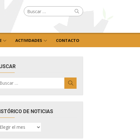
Buscar
Buscar
por:
E
ACTIVIDADES
CONTACTO
USCAR
uscar
Buscar
r:
ISTÓRICO DE NOTICIAS
ISTÓRICO
E
OTICIAS