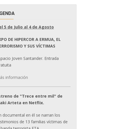
GENDA
el 5 de Julio al 4 de Agosto
XPO DE HIPERCOR A ERMUA, EL
ERRORISMO Y SUS VÍCTIMAS
spacio Joven Santander. Entrada
atuita
ás información
streno de "Trece entre mil" de
ñaki Arteta en Netflix.
n documental en él se narran los
estimonios de 13 familias víctimas de
 banda terrorista ETA.