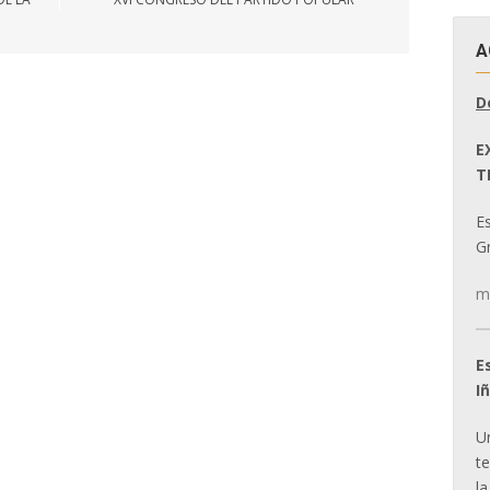
A
D
E
T
E
Gr
m
E
I
U
t
la