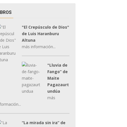
IBROS
"El Crepúsculo de Dios"
de Luis Haranburu
Altuna
más información...
"Lluvia de
Fango” de
Maite
Pagazaurt
undúa
más
formación...
“La mirada sin ira” de