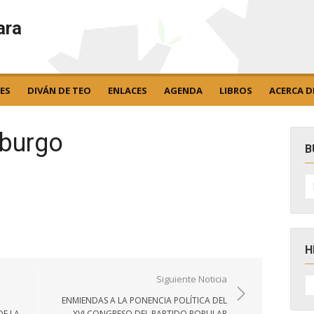
ara
ES
DIVÁN DE TEO
ENLACES
AGENDA
LIBROS
ACERCA D
burgo
B
B
po
H
H
Siguiente Noticia
D
N
ENMIENDAS A LA PONENCIA POLÍTICA DEL
DE LA
XVI CONGRESO DEL PARTIDO POPULAR