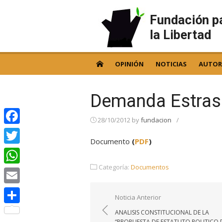
Skip
to
Fundación p
content
la Libertad
OPINIÓN
NOTICIAS
AUTOR
Demanda Estras
28/10/2012
by
fundacion
/
Facebook
Documento
(
PDF
)
Twitter
Categoría:
Documentos
WhatsApp
Email
Navegación
Noticia Anterior
de
Compartir
ANALISIS CONSTITUCIONAL DE LA
“PROPUESTA DE ESTATUTO POLITICO 