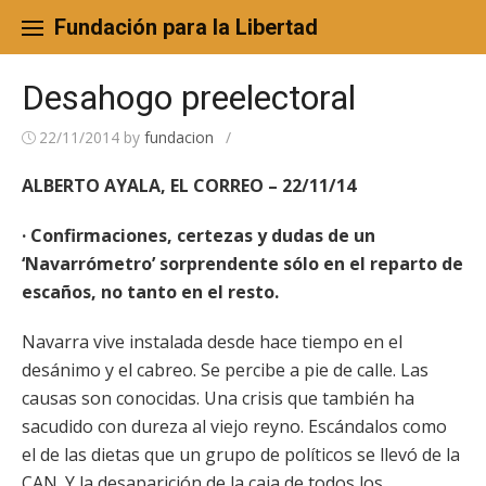
Skip
to
Fundación para la Libertad
content
Desahogo preelectoral
22/11/2014
by
fundacion
/
ALBERTO AYALA, EL CORREO – 22/11/14
· Confirmaciones, certezas y dudas de un
‘Navarrómetro’ sorprendente sólo en el reparto de
escaños, no tanto en el resto.
Navarra vive instalada desde hace tiempo en el
desánimo y el cabreo. Se percibe a pie de calle. Las
causas son conocidas. Una crisis que también ha
sacudido con dureza al viejo reyno. Escándalos como
el de las dietas que un grupo de políticos se llevó de la
CAN. Y la desaparición de la caja de todos los