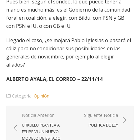
Pues bien, según el sondeo, lo que puede tener a
mano es mucho más, es el Gobierno de la comunidad
foral en coalición, a elegir, con Bildu, con PSN y GB,
con PSN e IU, o con GB e IU.
Llegado el caso, ¿se mojará Pablo Iglesias o pasará el
cáliz para no condicionar sus posibilidades en las
generales de noviembre, por ejemplo al elegir
aliados?
ALBERTO AYALA, EL CORREO – 22/11/14
Categoría:
Opinión
Navegación
Noticia Anterior
Siguiente Noticia
de
URKULLU PLANTEA A
POLÍTICA DE LEY
entradas
FELIPE VI UN NUEVO
MODELO DE ESTADO