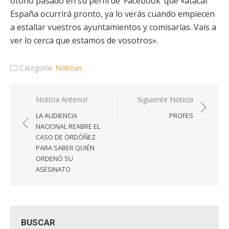
otoño pasado en su perfil de ‘Facebook’ que «atacar
España ocurrirá pronto, ya lo verás cuando empiecen
a estallar vuestros ayuntamientos y comisarías. Vais a
ver lo cerca que estamos de vosotros».
Categoría:
Noticias
Navegación
Noticia Anterior
Siguiente Noticia
de
LA AUDIENCIA
PROFES
entradas
NACIONAL REABRE EL
CASO DE ORDÓÑEZ
PARA SABER QUIÉN
ORDENÓ SU
ASESINATO
BUSCAR