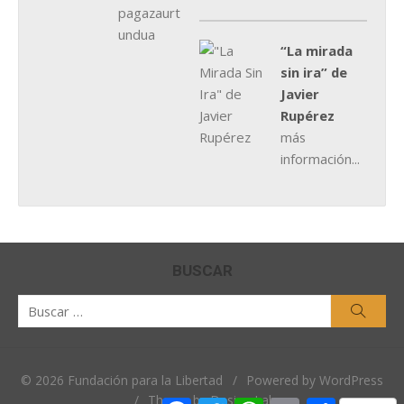
“La mirada
sin ira” de
Javier
Rupérez
más
información...
BUSCAR
Buscar
Busca
por:
© 2026 Fundación para la Libertad
/
Powered by WordPress
/
Theme by Design Lab