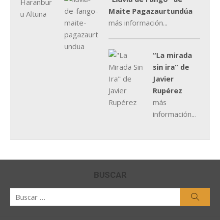
Maite Pagazaurtundúa
más información...
“La mirada
sin ira” de
Javier
Rupérez
más
información...
BUSCAR
Buscar
Busca
por: