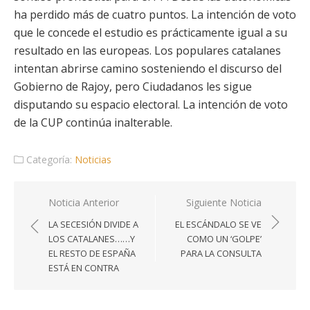
ha perdido más de cuatro puntos. La intención de voto
que le concede el estudio es prácticamente igual a su
resultado en las europeas. Los populares catalanes
intentan abrirse camino sosteniendo el discurso del
Gobierno de Rajoy, pero Ciudadanos les sigue
disputando su espacio electoral. La intención de voto
de la CUP continúa inalterable.
Categoría:
Noticias
Navegación
Noticia Anterior
Siguiente Noticia
de
LA SECESIÓN DIVIDE A
EL ESCÁNDALO SE VE
entradas
LOS CATALANES……Y
COMO UN ‘GOLPE’
EL RESTO DE ESPAÑA
PARA LA CONSULTA
ESTÁ EN CONTRA