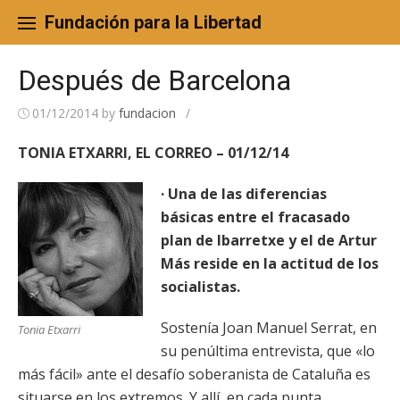
Skip
to
Fundación para la Libertad
content
Después de Barcelona
01/12/2014
by
fundacion
/
TONIA ETXARRI, EL CORREO – 01/12/14
· Una de las diferencias
básicas entre el fracasado
plan de Ibarretxe y el de Artur
Más reside en la actitud de los
socialistas.
Sostenía Joan Manuel Serrat, en
Tonia Etxarri
su penúltima entrevista, que «lo
más fácil» ante el desafío soberanista de Cataluña es
situarse en los extremos. Y allí, en cada punta,