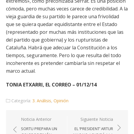
extremos», como preconizaba Serrat. Es una posición
cómoda, pero muchas veces carece de credibilidad. A la
vieja guardia de su partido le parece una frivolidad
que se quiera quedar equidistante entre el Estado
(representado por muchas más instituciones que las
del partido que gobierna) y los rupturistas de
Cataluña. Habrá que adecuar la Constitución a los
tiempos, seguramente. Pero lo que resulta del todo
incoherente es pretender cambiarla sin respetar el
marco actual.
TONIA ETXARRI, EL CORREO – 01/12/14
Categoría:
3. Análisis
,
Opinión
Navegación
Noticia Anterior
Siguiente Noticia
de
SORTU PREPARA UN
EL ‘PRESIDENT’ ARTUR