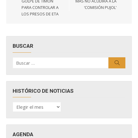
entradas
GOLPE DE TIMÓN
MAS NO ACUDIRÁ A LA
PARA CONTROLAR A
‘COMISIÓN PUJOL’
LOS PRESOS DE ETA
BUSCAR
Buscar
Buscar
por:
HISTÓRICO DE NOTICIAS
HISTÓRICO
DE
NOTICIAS
AGENDA