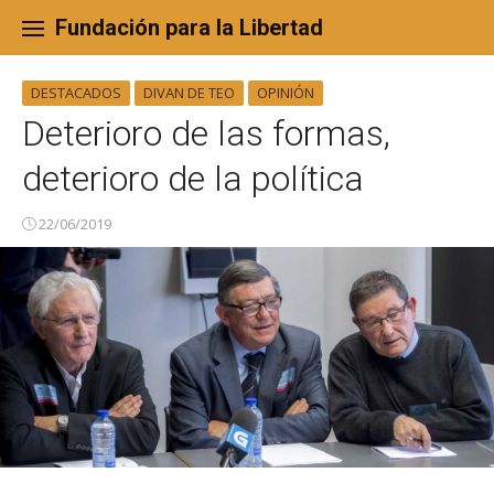
Skip
to
Fundación para la Libertad
content
DESTACADOS
DIVAN DE TEO
OPINIÓN
Deterioro de las formas,
deterioro de la política
22/06/2019