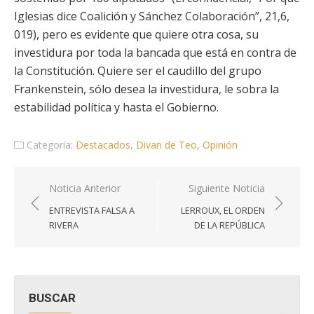
Iglesias dice Coalición y Sánchez Colaboración”, 21,6,
019), pero es evidente que quiere otra cosa, su
investidura por toda la bancada que está en contra de
la Constitución. Quiere ser el caudillo del grupo
Frankenstein, sólo desea la investidura, le sobra la
estabilidad política y hasta el Gobierno.
Categoría:
Destacados
,
Divan de Teo
,
Opinión
Navegación
Noticia Anterior
Siguiente Noticia
de
ENTREVISTA FALSA A
LERROUX, EL ORDEN
entradas
RIVERA
DE LA REPÚBLICA
BUSCAR