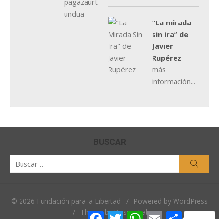
“La mirada
sin ira” de
Javier
Rupérez
más
información...
BUSCAR
Buscar
Busca
por:
© 2026 Fundación para la Libertad
/
Powered by WordPress
/
Theme by Design Lab
Facebook
Twitter
WhatsApp
Email
Comparti