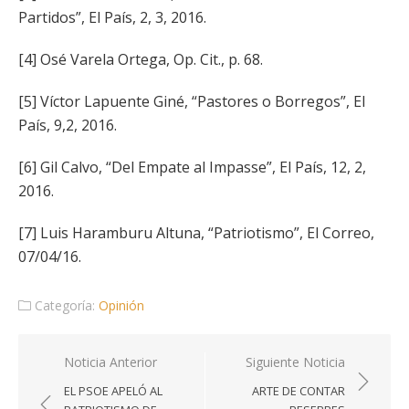
Partidos”, El País, 2, 3, 2016.
[4] Osé Varela Ortega, Op. Cit., p. 68.
[5] Víctor Lapuente Giné, “Pastores o Borregos”, El
País, 9,2, 2016.
[6] Gil Calvo, “Del Empate al Impasse”, El País, 12, 2,
2016.
[7] Luis Haramburu Altuna, “Patriotismo”, El Correo,
07/04/16.
Categoría:
Opinión
Navegación
Noticia Anterior
Siguiente Noticia
de
EL PSOE APELÓ AL
ARTE DE CONTAR