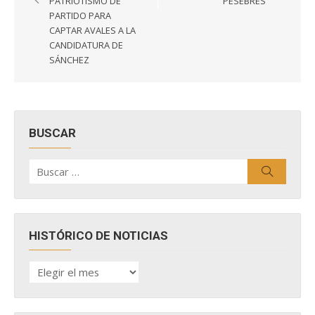
entradas
PATRIOTISMO DE
PESEBRES
PARTIDO PARA
CAPTAR AVALES A LA
CANDIDATURA DE
SÁNCHEZ
BUSCAR
Buscar
Buscar
por:
HISTÓRICO DE NOTICIAS
HISTÓRICO
DE
NOTICIAS