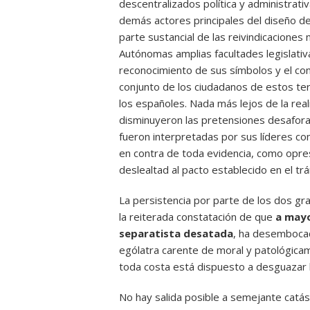
descentralizados política y administrat
demás actores principales del diseño de
parte sustancial de las reivindicaciones
Autónomas amplias facultades legislativas
reconocimiento de sus símbolos y el cont
conjunto de los ciudadanos de estos terr
los españoles. Nada más lejos de la rea
disminuyeron las pretensiones desaforad
fueron interpretadas por sus líderes c
en contra de toda evidencia, como opre
deslealtad al pacto establecido en el trá
La persistencia por parte de los dos gr
la reiterada constatación de que
a mayo
separatista
desatada
, ha desembocado
ególatra carente de moral y patológic
toda costa está dispuesto a desguazar 
No hay salida posible a semejante catá