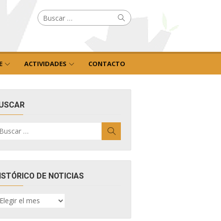
Buscar
Buscar
por:
E
ACTIVIDADES
CONTACTO
USCAR
uscar
Buscar
r:
ISTÓRICO DE NOTICIAS
ISTÓRICO
E
OTICIAS