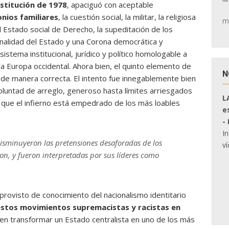
stitución de 1978
, apaciguó con aceptable
nios familiares
, la cuestión social, la militar, la religiosa
m
El Estado social de Derecho, la supeditación de los
sionalidad del Estado y una Corona democrática y
istema institucional, jurídico y político homologable a
a Europa occidental. Ahora bien, el quinto elemento de
N
do de manera correcta. El intento fue innegablemente bien
oluntad de arreglo, generoso hasta límites arriesgados
L
 que el infierno está empedrado de los más loables
e
-
I
disminuyeron las pretensiones desaforadas de los
ví
ron, y fueron interpretadas por sus líderes como
rovisto de conocimiento del nacionalismo identitario
estos movimientos supremacistas y racistas en
ó en transformar un Estado centralista en uno de los más