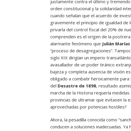
justamente contra el último y tremend
orden constitucional y la solidaridad in
cuando señalan que el acuerdo de inves
gravemente el principio de igualdad de 
privarla del control fiscal del 20% de nu
comprenden es el origen de la postrera f
alarmante fenómeno que
Julián Marías
“proceso de desagregaciones”. Tampoco 
siglo XIX dirigían un imperio transatlánt
avasallador de un poder tiránico extran
bajeza y completa ausencia de visión es
obligado a combatir heroicamente para s
del
Desastre de 1898
, resultado asimi
marcha de la Historia requería medidas 
provincias de ultramar que evitasen la e
aprovechadas por potencias hostiles?
Ahora, la pesadilla conocida como “sanc
conducen a soluciones inadecuadas. Ya h