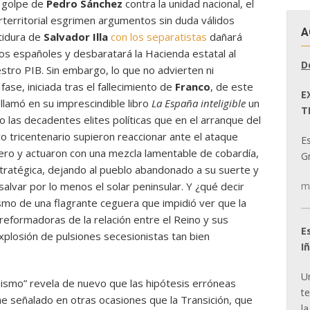
o golpe de
Pedro Sánchez
contra la unidad nacional, el
terterritorial esgrimen argumentos sin duda válidos
A
tidura de
Salvador Illa
con los separatistas
dañará
los españoles y desbaratará la Hacienda estatal al
D
estro PIB. Sin embargo, lo que no advierten ni
ase, iniciada tras el fallecimiento de
Franco
, de este
E
llamó en su imprescindible libro
La España inteligible
un
T
las decadentes elites políticas que en el arranque del
ico tricentenario supieron reaccionar ante el ataque
E
jero y actuaron con una mezcla lamentable de cobardía,
Gr
tratégica, dejando al pueblo abandonado a su suerte y
m
alvar por lo menos el solar peninsular. Y ¿qué decir
smo de una flagrante ceguera que impidió ver que la
reformadoras de la relación entre el Reino y sus
E
xplosión de pulsiones secesionistas tan bien
I
U
hismo” revela de nuevo que las hipótesis erróneas
t
e señalado en otras ocasiones que la Transición, que
la