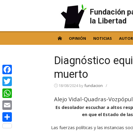
Skip
to
Fundación p
content
la Libertad
OPINIÓN
NOTICIAS
AUTOR
Diagnóstico equ
muerto
Facebook
18/08/2024
by
fundacion
/
Twitter
Alejo Vidal-Quadras-Vozpópul
WhatsApp
Es desolador escuchar a altos resp
en que el Estado de la
Email
Compartir
Las fuerzas políticas y las instancias s