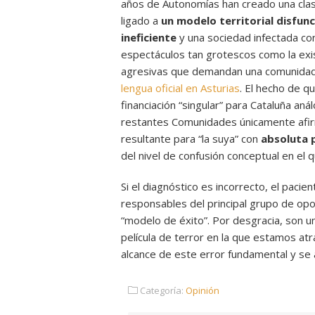
años de Autonomías han creado una clas
ligado a
un modelo territorial disfunc
ineficiente
y una sociedad infectada con
espectáculos tan grotescos como la exi
agresivas que demandan una comunidad l
lengua oficial en Asturias
. El hecho de q
financiación “singular” para Cataluña an
restantes Comunidades únicamente afir
resultante para “la suya” con
absoluta p
del nivel de confusión conceptual en el 
Si el diagnóstico es incorrecto, el pacie
responsables del principal grupo de opos
“modelo de éxito”. Por desgracia, son u
película de terror en la que estamos atr
alcance de este error fundamental y se 
Categoría:
Opinión