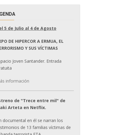
GENDA
el 5 de Julio al 4 de Agosto
XPO DE HIPERCOR A ERMUA, EL
ERRORISMO Y SUS VÍCTIMAS
spacio Joven Santander. Entrada
atuita
ás información
streno de "Trece entre mil" de
ñaki Arteta en Netflix.
n documental en él se narran los
estimonios de 13 familias víctimas de
 banda terrorista ETA.