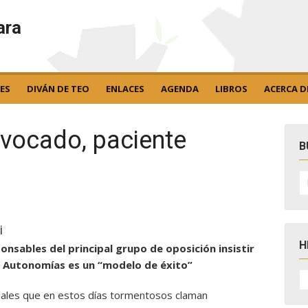
ara
ES
DIVÁN DE TEO
ENLACES
AGENDA
LIBROS
ACERCA D
ivocado, paciente
B
B
po
i
H
onsables del principal grupo de oposición insistir
s Autonomías es un “modelo de éxito”
H
D
N
ociales que en estos días tormentosos claman