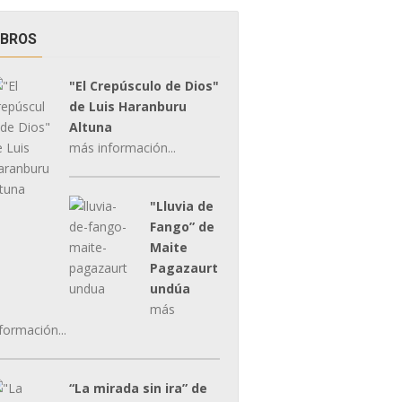
IBROS
"El Crepúsculo de Dios"
de Luis Haranburu
Altuna
más información...
"Lluvia de
Fango” de
Maite
Pagazaurt
undúa
más
formación...
“La mirada sin ira” de