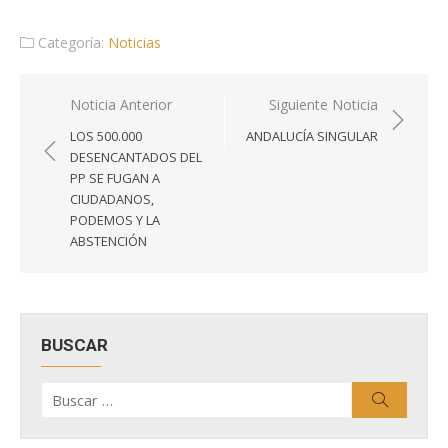
Categoría:
Noticias
Navegación
Noticia Anterior
Siguiente Noticia
de
LOS 500.000
ANDALUCÍA SINGULAR
entradas
DESENCANTADOS DEL
PP SE FUGAN A
CIUDADANOS,
PODEMOS Y LA
ABSTENCIÓN
BUSCAR
Buscar
Buscar
por: