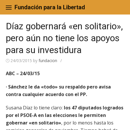
Skip
to
Fundación para la Libertad
content
Díaz gobernará «en solitario»,
pero aún no tiene los apoyos
para su investidura
24/03/2015
by
fundacion
/
ABC – 24/03/15
· Sánchez le da «todo» su respaldo pero avisa
contra cualquier acuerdo con el PP.
Susana Díaz lo tiene claro:
los 47 diputados logrados
por el PSOE-A en las elecciones le permiten
gobernar «en solitario»
, por lo menos hasta los