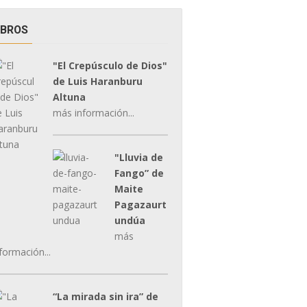
IBROS
"El Crepúsculo de Dios"
de Luis Haranburu
Altuna
más información...
"Lluvia de
Fango” de
Maite
Pagazaurt
undúa
más
formación...
“La mirada sin ira” de