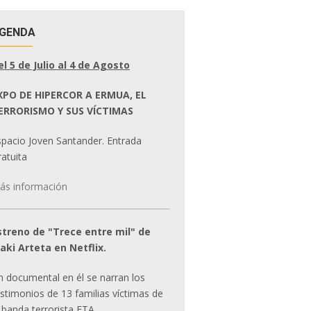
GENDA
el 5 de Julio al 4 de Agosto
XPO DE HIPERCOR A ERMUA, EL
ERRORISMO Y SUS VÍCTIMAS
spacio Joven Santander. Entrada
atuita
ás información
streno de "Trece entre mil" de
ñaki Arteta en Netflix.
n documental en él se narran los
estimonios de 13 familias víctimas de
 banda terrorista ETA.