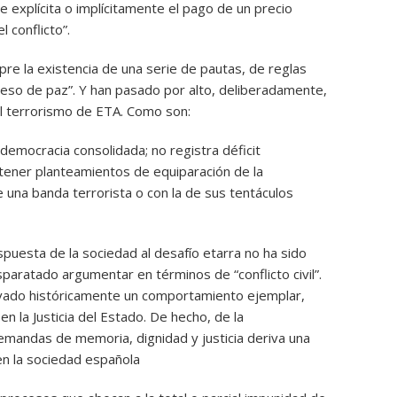
 explícita o implícitamente el pago de un precio
l conflicto”.
re la existencia de una serie de pautas, de reglas
ceso de paz”. Y han pasado por alto, deliberadamente,
el terrorismo de ETA. Como son:
emocracia consolidada; no registra déficit
tener planteamientos de equiparación de la
de una banda terrorista o con la de sus tentáculos
spuesta de la sociedad al desafío etarra no ha sido
sparatado argumentar en términos de “conflicto civil”.
rvado históricamente un comportamiento ejemplar,
n la Justicia del Estado. De hecho, de la
emandas de memoria, dignidad y justicia deriva una
en la sociedad española