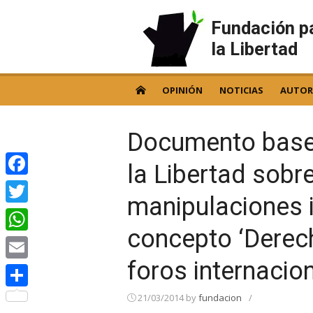
Skip
to
Fundación p
content
la Libertad
OPINIÓN
NOTICIAS
AUTOR
Documento base 
la Libertad sobre
Facebook
manipulaciones 
Twitter
concepto ‘Derec
WhatsApp
foros internacio
Email
Compartir
21/03/2014
by
fundacion
/