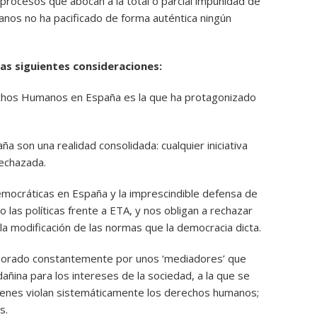
e procesos que abocan a la total o parcial impunidad de
nos no ha pacificado de forma auténtica ningún
las siguientes consideraciones:
rechos Humanos en España es la que ha protagonizado
a son una realidad consolidada: cualquier iniciativa
rechazada.
democráticas en España y la imprescindible defensa de
 las políticas frente a ETA, y nos obligan a rechazar
la modificación de las normas que la democracia dicta.
ignorado constantemente por unos ‘mediadores’ que
añina para los intereses de la sociedad, a la que se
ienes violan sistemáticamente los derechos humanos;
s.