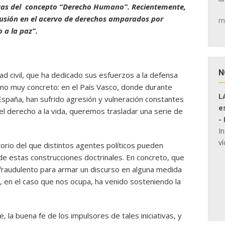
vas del concepto “Derecho Humano”. Recientemente,
clusión en el acervo de derechos amparados por
m
 a la paz”.
N
 civil, que ha dedicado sus esfuerzos a la defensa
o muy concreto: en el País Vasco, donde durante
L
España, han sufrido agresión y vulneración constantes
e
 derecho a la vida, queremos trasladar una serie de
-
I
ví
rio del que distintos agentes políticos pueden
e estas construcciones doctrinales. En concreto, que
fraudulento para armar un discurso en alguna medida
que, en el caso que nos ocupa, ha venido sosteniendo la
la buena fe de los impulsores de tales iniciativas, y