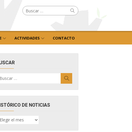
Buscar
Buscar
por:
E
ACTIVIDADES
CONTACTO
USCAR
uscar
Buscar
r:
ISTÓRICO DE NOTICIAS
ISTÓRICO
E
OTICIAS