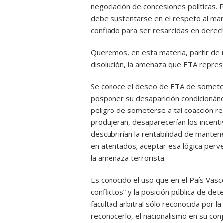
negociación de concesiones políticas. P
debe sustentarse en el respeto al marco
confiado para ser resarcidas en derecho
Queremos, en esta materia, partir de u
disolución, la amenaza que ETA repres
Se conoce el deseo de ETA de someter 
posponer su desaparición condicionánd
peligro de someterse a tal coacción r
produjeran, desaparecerían los incenti
descubrirían la rentabilidad de manten
en atentados; aceptar esa lógica perve
la amenaza terrorista.
Es conocido el uso que en el País Vasc
conflictos” y la posición pública de d
facultad arbitral sólo reconocida por la
reconocerlo, el nacionalismo en su conj