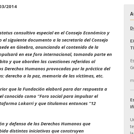
03/2014
A
D
estatus consultivo especial en el Consejo Económico y
o el siguiente documento a la secretaría del Consejo
E
ede en Ginebra, anunciando el contenido de la
T
impulsará en ese foro internacional, tomando parte en
E
bito y que aborden las cuestiones referidas al
Gr
los Derechos Humanos provocadas por la práctica del
: derecho a la paz, memoria de las víctimas, etc.
m
rior que la Fundación elaboró para dar respuesta a
l conocido como “Foro social para impulsar el
E
taforma Lokarri y que titulamos entonces “12
I
U
ción y defensa de los Derechos Humanos que
t
ida distintas iniciativas que construyen
la