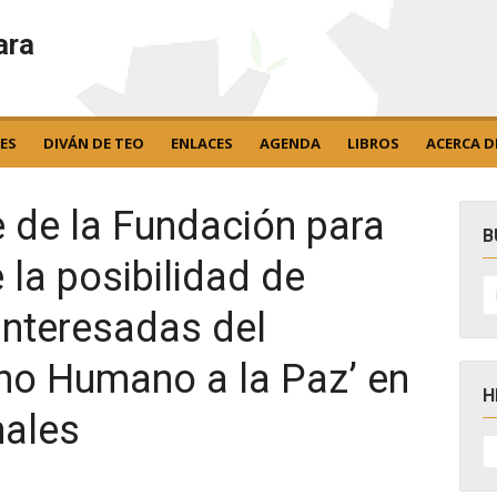
ara
ES
DIVÁN DE TEO
ENLACES
AGENDA
LIBROS
ACERCA D
de la Fundación para
B
 la posibilidad de
B
po
interesadas del
ho Humano a la Paz’ en
H
nales
H
D
N