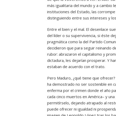
más igualitaria del mundo y a cambio l
instituciones del Estado, las corrompe
distinguiendo entre sus intereses y los
Entre el bien y el mal. El desenlace s
del líder o su supervivencia, si éste d
pragmática como la del Partido Comunis
decidieron que para seguir reinando deb
rubor: abrazaron el capitalismo y prom
dictadura, les dejarían prosperar. Y h
estaban de acuerdo con el trato.
Pero Maduro, ¿qué tiene que ofrecer?
ha demostrado no ser sostenible en cu
enferma por el crimen donde el año p
cada cinco muertos en América– y una
permitírselo, dejando atrapado al re
puede ofrecer ni igualdad ni prosperi
imagen de Leopoldo López tras los bar