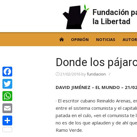
Skip
to
Fundación p
content
la Libertad
OPINIÓN
NOTICIAS
AUTOR
Donde los pájaro
21/02/2016
by
fundacion
/
Facebook
DAVID JIMÉNEZ – EL MUNDO – 21/0
Twitter
· El escritor cubano Reinaldo Arenas, e
WhatsApp
entre el sistema comunista y el capita
patada en el culo, «en el comunista te
Email
no es de los que aplauden y de ahí qu
Ramo Verde.
Compartir