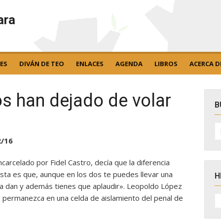
ara
ES
DIVÁN DE TEO
ENLACES
AGENDA
LIBROS
ACERCA D
s han dejado de volar
B
B
po
2/16
ncarcelado por Fidel Castro, decía que la diferencia
lista es que, aunque en los dos te puedes llevar una
H
 la dan y además tienes que aplaudir». Leopoldo López
H
e permanezca en una celda de aislamiento del penal de
D
N