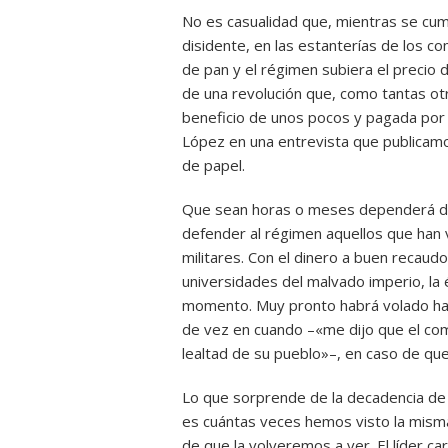
No es casualidad que, mientras se cump
disidente, en las estanterías de los c
de pan y el régimen subiera el precio d
de una revolución que, como tantas ot
beneficio de unos pocos y pagada por l
López en una entrevista que publicamos
de papel.
Que sean horas o meses dependerá de
defender al régimen aquellos que han 
militares. Con el dinero a buen recaudo
universidades del malvado imperio, la 
momento. Muy pronto habrá volado has
de vez en cuando –«me dijo que el com
lealtad de su pueblo»–, en caso de que
Lo que sorprende de la decadencia de l
es cuántas veces hemos visto la misma
de que la volveremos a ver. El líder c