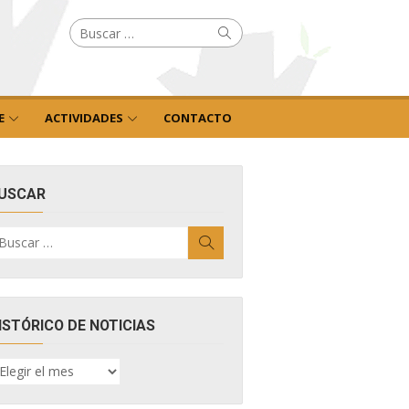
Buscar
Buscar
por:
E
ACTIVIDADES
CONTACTO
USCAR
uscar
Buscar
r:
ISTÓRICO DE NOTICIAS
ISTÓRICO
E
OTICIAS