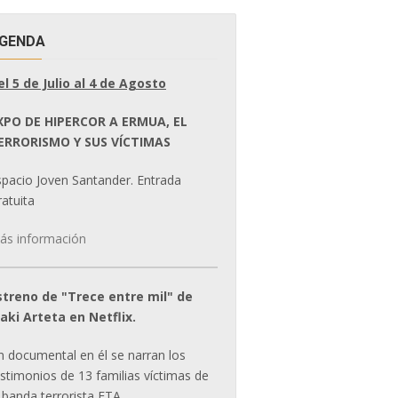
GENDA
el 5 de Julio al 4 de Agosto
XPO DE HIPERCOR A ERMUA, EL
ERRORISMO Y SUS VÍCTIMAS
spacio Joven Santander. Entrada
atuita
ás información
streno de "Trece entre mil" de
ñaki Arteta en Netflix.
n documental en él se narran los
estimonios de 13 familias víctimas de
 banda terrorista ETA.