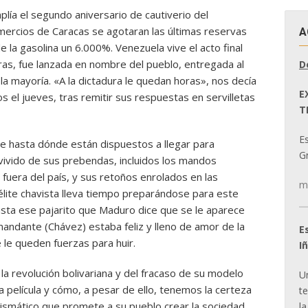
lía el segundo aniversario de cautiverio del
omercios de Caracas se agotaran las últimas reservas
A
e la gasolina un 6.000%. Venezuela vive el acto final
ras, fue lanzada en nombre del pueblo, entregada al
D
a mayoría. «A la dictadura le quedan horas», nos decía
E
 el jueves, tras remitir sus respuestas en servilletas
T
E
 hasta dónde están dispuestos a llegar para
Gr
vivido de sus prebendas, incluidos los mandos
 fuera del país, y sus retoños enrolados en las
m
élite chavista lleva tiempo preparándose para este
ta ese pajarito que Maduro dice que se le aparece
andante (Chávez) estaba feliz y lleno de amor de la
E
 le queden fuerzas para huir.
I
a revolución bolivariana y del fracaso de su modelo
U
 película y cómo, a pesar de ello, tenemos la certeza
t
arismático que promete a su pueblo crear la sociedad
la