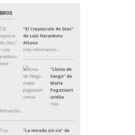
IBROS
"El Crepúsculo de Dios"
de Luis Haranburu
Altuna
más información...
"Lluvia de
Fango” de
Maite
Pagazaurt
undúa
más
formación...
“La mirada sin ira” de