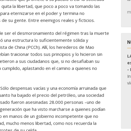
e quita la libertad, que poco a poco va tomando las
m
 para eternizarse en el poder y termina no
 de su gente. Entre enemigos reales y ficticios.
uele ser el desmoronamiento del régimen tras la muerte
ejó una estructura lo suficientemente sólida y
N
ta de China (PCCh). Allí, los herederos de Mao
ían traicionar todos sus principios y lo hicieron sin
L
etieron a sus ciudadanos que, si no desafiaban su
e
an cumplido, aplastando en el camino a quienes no
-
I
ví
 Sólo despensas vacías y una economía arruinada que
anto ha bajado el precio del petróleo, una sociedad
asado fueron asesinadas 28.000 personas –uno de
 generación que ha visto marcharse a quienes podían
sto en manos de un gobierno incompetente que no
dad, mucho menos libertad, como nos recuerda la
rotes de su celda.