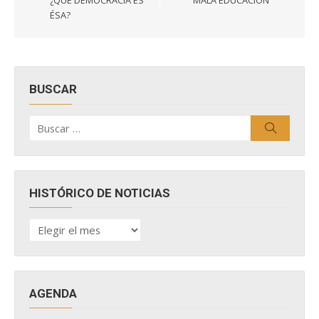
¿QUÉ DEMOCRACIA ES
MALA EDUCACIÓN
entradas
ÉSA?
BUSCAR
Buscar
Buscar
por:
HISTÓRICO DE NOTICIAS
HISTÓRICO
DE
NOTICIAS
AGENDA