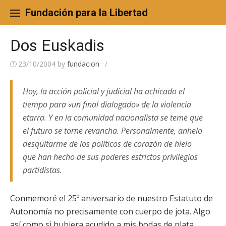
Skip
to
Fundación para la Libertad
content
Dos Euskadis
23/10/2004
by
fundacion
/
Hoy, la acción policial y judicial ha achicado el
tiempo para «un final dialogado» de la violencia
etarra. Y en la comunidad nacionalista se teme que
el futuro se torne revancha. Personalmente, anhelo
desquitarme de los políticos de corazón de hielo
que han hecho de sus poderes estrictos privilegios
partidistas.
Conmemoré el 25º aniversario de nuestro Estatuto de
Autonomía no precisamente con cuerpo de jota. Algo
así como si hubiera acudido a mis bodas de plata