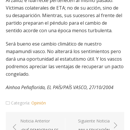
Arzalluz e Ibarretxe pertenecen al mismo pasado.
Víctimas colaterales de ETA; no de su acción, sino de
su desaparición. Mientras, sus sucesores al frente del
partido preparan el péndulo para el cambio de
sentido acorde con una época menos turbulenta.
Será bueno ese cambio climático de nuestro
mapamundi vasco. No alterará los sentimientos pero
dará una oportunidad al estatutismo útil. Y los vascos
podremos apreciar las ventajas de recuperar un pacto
congelado.
Ainhoa Peñaflorida, EL PAÍS/PAÍS VASCO, 27/10/2004
Categoría:
Opinión
Navegación
Noticia Anterior
Siguiente Noticia
de