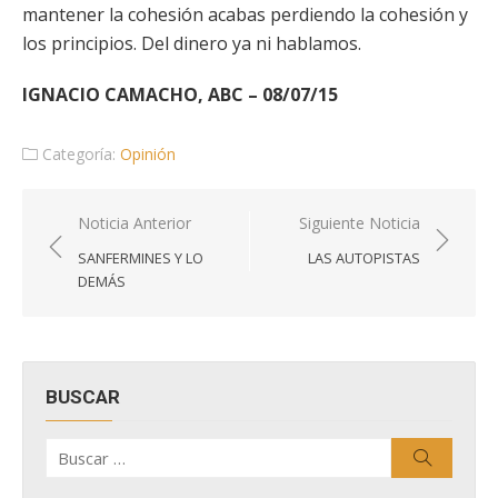
mantener la cohesión acabas perdiendo la cohesión y
los principios. Del dinero ya ni hablamos.
IGNACIO CAMACHO, ABC – 08/07/15
Categoría:
Opinión
Navegación
Noticia Anterior
Siguiente Noticia
de
SANFERMINES Y LO
LAS AUTOPISTAS
entradas
DEMÁS
BUSCAR
Buscar
Buscar
por: