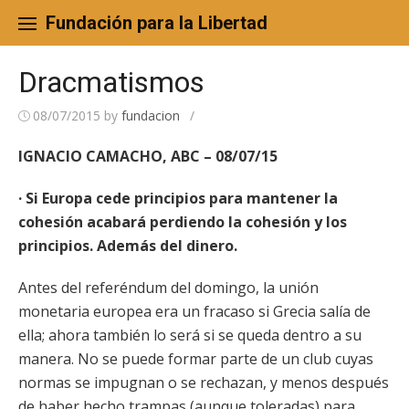
Skip
to
Fundación para la Libertad
content
Dracmatismos
08/07/2015
by
fundacion
/
IGNACIO CAMACHO, ABC – 08/07/15
· Si Europa cede principios para mantener la
cohesión acabará perdiendo la cohesión y los
principios. Además del dinero.
Antes del referéndum del domingo, la unión
monetaria europea era un fracaso si Grecia salía de
ella; ahora también lo será si se queda dentro a su
manera. No se puede formar parte de un club cuyas
normas se impugnan o se rechazan, y menos después
de haber hecho trampas (aunque toleradas) para