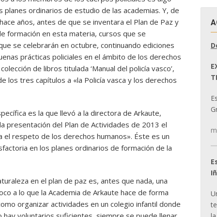
os planes ordinarios de estudio de las academias. Y, de
hace años, antes de que se inventara el Plan de Paz y
A
de formación en esta materia, cursos que se
ue se celebrarán en octubre, continuando ediciones
D
Buenas prácticas policiales en el ámbito de los derechos
E
olección de libros titulada ‘Manual del policía vasco’,
T
 los tres capítulos a «la Policía vasca y los derechos
E
Gr
cífica es la que llevó a la directora de Arkaute,
la presentación del Plan de Actividades de 2013 el
m
ia el respeto de los derechos humanos». Éste es un
factoria en los planes ordinarios de formación de la
E
I
naturaleza en el plan de paz es, antes que nada, una
oco a lo que la Academia de Arkaute hace de forma
U
como organizar actividades en un colegio infantil donde
t
no hay voluntarios suficientes, siempre se puede llenar
la