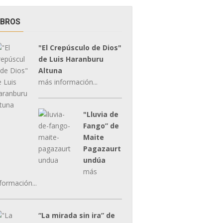
IBROS
"El Crepúsculo de Dios"
de Luis Haranburu
Altuna
más información...
"Lluvia de
Fango” de
Maite
Pagazaurt
undúa
más
formación...
“La mirada sin ira” de