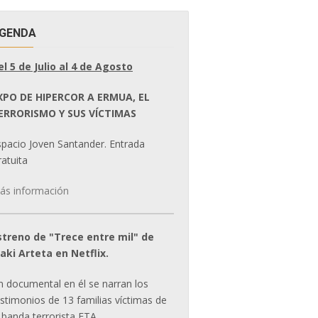
GENDA
el 5 de Julio al 4 de Agosto
XPO DE HIPERCOR A ERMUA, EL
ERRORISMO Y SUS VÍCTIMAS
spacio Joven Santander. Entrada
atuita
ás información
streno de "Trece entre mil" de
ñaki Arteta en Netflix.
n documental en él se narran los
estimonios de 13 familias víctimas de
 banda terrorista ETA.