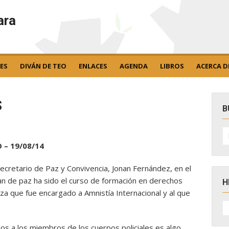
ara
ES
DIVÁN DE TEO
ENLACES
AGENDA
LIBROS
ACERCA D
s
B
B
po
 – 19/08/14
ecretario de Paz y Convivencia, Jonan Fernández, en el
an de paz ha sido el curso de formación en derechos
H
a que fue encargado a Amnistía Internacional y al que
H
D
N
s a los miembros de los cuerpos policiales es algo