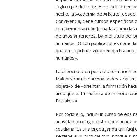
lógico que debe de estar incluido en l
hecho, la Academia de Arkaute, desde 
Convivencia, tiene cursos específicos 
complementan con jornadas como las q
de años anteriores, bajo el título de ‘
humanos’. O con publicaciones como la c
que en su primer volumen dedica uno de
humanos».
La preocupación por esta formación espe
Malentxo Arruabarrena, a destacar en 
objetivo de «orientar la formación hac
área que está cubierta de manera satis
Ertzaintza.
Por todo ello, incluir un curso de esa 
actividad propagandística que añade p
cotidiana. Es una propaganda tan fácil 
se tiene al público cautivo, porque si 