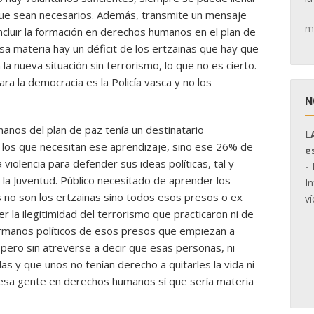
que sean necesarios. Además, transmite un mensaje
m
incluir la formación en derechos humanos en el plan de
a materia hay un déficit de los ertzainas que hay que
 la nueva situación sin terrorismo, lo que no es cierto.
ra la democracia es la Policía vasca y no los
N
anos del plan de paz tenía un destinatario
L
s los que necesitan ese aprendizaje, sino ese 26% de
e
 violencia para defender sus ideas políticas, tal y
-
la Juventud. Público necesitado de aprender los
I
 no son los ertzainas sino todos esos presos o ex
ví
 la ilegitimidad del terrorismo que practicaron ni de
ermanos políticos de esos presos que empiezan a
pero sin atreverse a decir que esas personas, ni
as y que unos no tenían derecho a quitarles la vida ni
 a esa gente en derechos humanos sí que sería materia