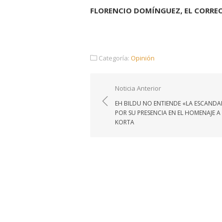
FLORENCIO DOMÍNGUEZ, EL CORREO
Categoría:
Opinión
Navegación
Noticia Anterior
de
EH BILDU NO ENTIENDE «LA ESCANDA
entradas
POR SU PRESENCIA EN EL HOMENAJE A
KORTA