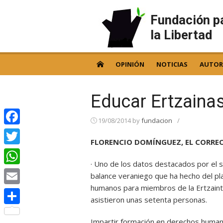
Skip
to
Fundación p
content
la Libertad
OPINIÓN
NOTICIAS
AUTOR
Educar Ertzaina
19/08/2014
by
fundacion
/
Facebook
FLORENCIO DOMÍNGUEZ, EL CORREO
Twitter
· Uno de los datos destacados por el s
WhatsApp
balance veraniego que ha hecho del pl
humanos para miembros de la Ertzaintz
Email
asistieron unas setenta personas.
Compartir
Impartir formación en derechos humano