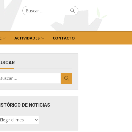
Buscar
Buscar
por:
E
ACTIVIDADES
CONTACTO
USCAR
uscar
Buscar
r:
ISTÓRICO DE NOTICIAS
ISTÓRICO
E
OTICIAS