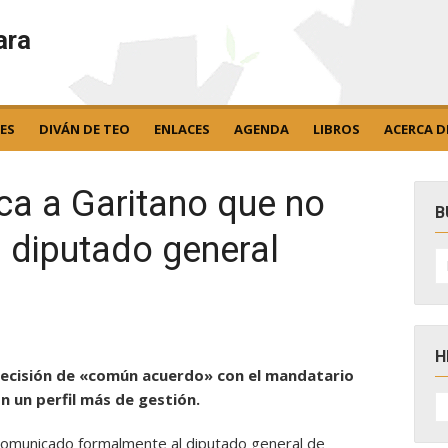
ara
ES
DIVÁN DE TEO
ENLACES
AGENDA
LIBROS
ACERCA D
ca a Garitano que no
B
 diputado general
B
po
H
 decisión de «común acuerdo» con el mandatario
H
n un perfil más de gestión.
D
N
comunicado formalmente al diputado general de