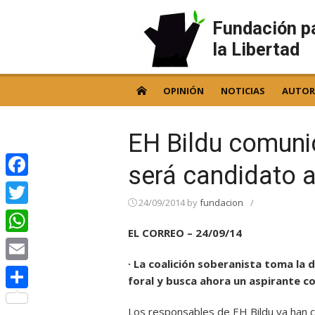
Skip
to
Fundación p
content
la Libertad
OPINIÓN
NOTICIAS
AUTOR
EH Bildu comuni
será candidato a
Facebook
24/09/2014
by
fundacion
/
Twitter
EL CORREO – 24/09/14
WhatsApp
· La coalición soberanista toma la
Email
foral y busca ahora un aspirante co
Compartir
Los responsables de EH Bildu ya han 