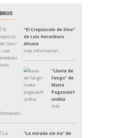
IBROS
"El Crepúsculo de Dios"
de Luis Haranburu
Altuna
más información...
"Lluvia de
Fango” de
Maite
Pagazaurt
undúa
más
formación...
“La mirada sin ira” de