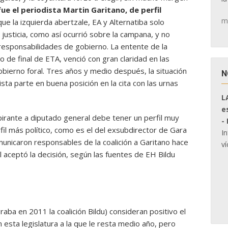
fue el periodista Martin Garitano, de perfil
m
que la izquierda abertzale, EA y Alternatiba solo
a justicia, como así ocurrió sobre la campana, y no
 responsabilidades de gobierno. La entente de la
so de final de ETA, venció con gran claridad en las
obierno foral. Tres años y medio después, la situación
N
sta parte en buena posición en la cita con las urnas
L
e
pirante a diputado general debe tener un perfil muy
-
il más político, como es el del exsubdirector de Gara
I
omunicaron responsables de la coalición a Garitano hace
ví
l aceptó la decisión, según las fuentes de EH Bildu
graba en 2011 la coalición Bildu) consideran positivo el
 esta legislatura a la que le resta medio año, pero