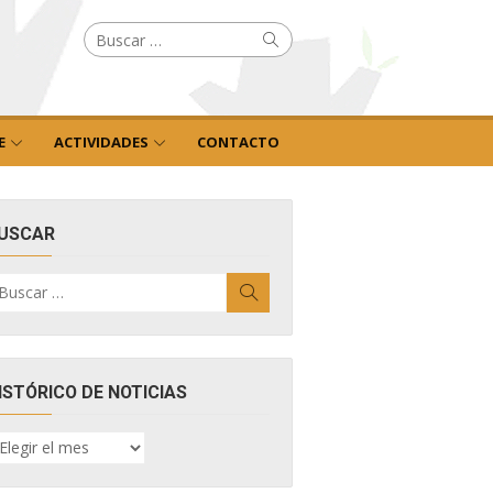
Buscar
Buscar
por:
E
ACTIVIDADES
CONTACTO
USCAR
uscar
Buscar
r:
ISTÓRICO DE NOTICIAS
ISTÓRICO
E
OTICIAS