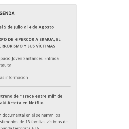
GENDA
el 5 de Julio al 4 de Agosto
XPO DE HIPERCOR A ERMUA, EL
ERRORISMO Y SUS VÍCTIMAS
spacio Joven Santander. Entrada
atuita
ás información
streno de "Trece entre mil" de
ñaki Arteta en Netflix.
n documental en él se narran los
estimonios de 13 familias víctimas de
 banda terrorista ETA.