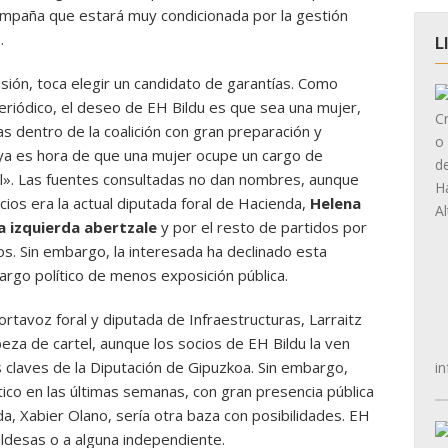
ampaña que estará muy condicionada por la gestión
.
L
sión, toca elegir un candidato de garantías. Como
riódico, el deseo de EH Bildu es que sea una mujer,
cas dentro de la coalición con gran preparación y
 «ya es hora de que una mujer ocupe un cargo de
l». Las fuentes consultadas no dan nombres, aunque
cios era la actual diputada foral de Hacienda,
Helena
a izquierda abertzale
y por el resto de partidos por
s. Sin embargo, la interesada ha declinado esta
 cargo político de menos exposición pública.
portavoz foral y diputada de Infraestructuras, Larraitz
za de cartel, aunque los socios de EH Bildu la ven
s claves de la Diputación de Gipuzkoa. Sin embargo,
in
co en las últimas semanas, con gran presencia pública
da, Xabier Olano, sería otra baza con posibilidades. EH
aldesas o a alguna independiente.