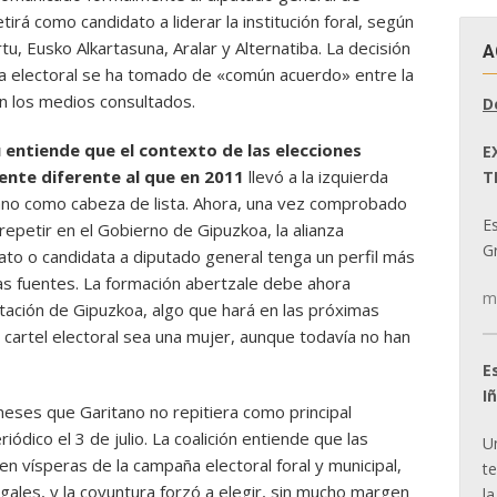
irá como candidato a liderar la institución foral, según
tu, Eusko Alkartasuna, Aralar y Alternatiba. La decisión
A
a electoral se ha tomado de «común acuerdo» entre la
on los medios consultados.
D
 entiende que el contexto de las elecciones
E
ente diferente al que en 2011
llevó a la izquierda
T
itano como cabeza de lista. Ahora, una vez comprobado
E
repetir en el Gobierno de Gipuzkoa, la alianza
Gr
ato o candidata a diputado general tenga un perfil más
as fuentes. La formación abertzale debe ahora
m
putación de Gipuzkoa, algo que hará en las próximas
l cartel electoral sea una mujer, aunque todavía no han
E
I
meses que Garitano no repitiera como principal
ódico el 3 de julio. La coalición entiende que las
U
en vísperas de la campaña electoral foral y municipal,
t
legales, y la coyuntura forzó a elegir, sin mucho margen
la