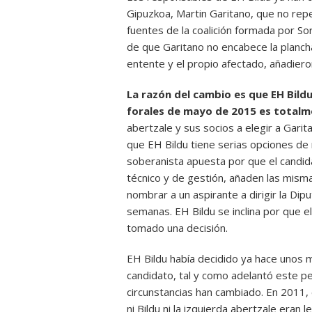
Gipuzkoa, Martin Garitano, que no repet
fuentes de la coalición formada por Sor
de que Garitano no encabece la planch
entente y el propio afectado, añadier
La razón del cambio es que EH Bildu
forales de mayo de 2015 es totalm
abertzale y sus socios a elegir a Gar
que EH Bildu tiene serias opciones de 
soberanista apuesta por que el candid
técnico y de gestión, añaden las mism
nombrar a un aspirante a dirigir la Di
semanas. EH Bildu se inclina por que e
tomado una decisión.
EH Bildu había decidido ya hace unos 
candidato, tal y como adelantó este peri
circunstancias han cambiado. En 2011, 
ni Bildu ni la izquierda abertzale eran 