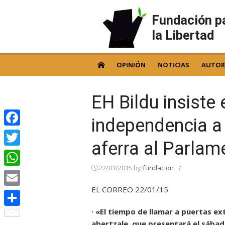
Skip
to
Fundación p
content
la Libertad
OPINIÓN
NOTICIAS
AUTOR
EH Bildu insiste
independencia a 
Facebook
aferra al Parlam
Twitter
22/01/2015
by
fundacion
/
WhatsApp
EL CORREO 22/01/15
Email
· «El tiempo de llamar a puertas ext
Compartir
abertzale, que presentará el sábado