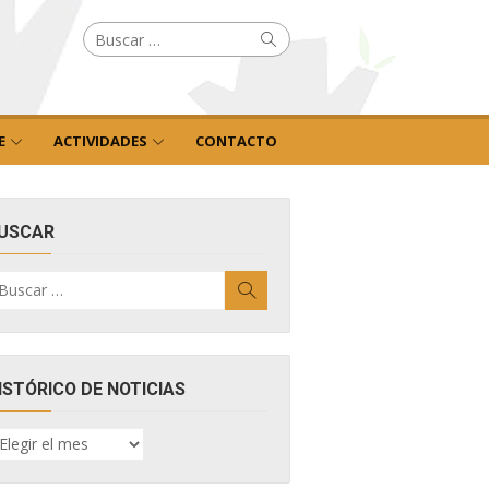
Buscar
Buscar
por:
E
ACTIVIDADES
CONTACTO
USCAR
uscar
Buscar
r:
ISTÓRICO DE NOTICIAS
ISTÓRICO
E
OTICIAS