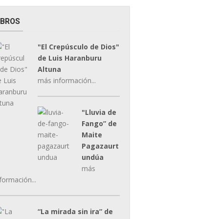
IBROS
"El Crepúsculo de Dios"
de Luis Haranburu
Altuna
más información...
"Lluvia de
Fango” de
Maite
Pagazaurt
undúa
más
formación...
“La mirada sin ira” de