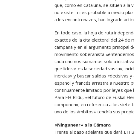
que, como en Cataluña, se sitúen a la
no existe –ni es probable a medio plaz
a los encontronazos, han logrado articu
En todo caso, la hoja de ruta independ
exactos de la cita electoral del 24 de
campaña y en el argumento principal de
movimiento soberanista «entendemos qu
cada uno nos sumamos solo a iniciativ
que liderar es la sociedad vasca», inci
inercias» y buscar salidas «decisivas y
español y francés arrastra a nuestro p
continuamente limitado por leyes que b
Para EH Bildu, «el futuro de Euskal Her
componen», en referencia a los siete t
uno de los ámbitos» tendría sus propio
«Ningunear» a la Cámara
Frente al paso adelante que dará EH B