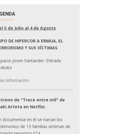
GENDA
el 5 de Julio al 4 de Agosto
XPO DE HIPERCOR A ERMUA, EL
ERRORISMO Y SUS VÍCTIMAS
spacio Joven Santander. Entrada
atuita
ás información
streno de "Trece entre mil" de
ñaki Arteta en Netflix.
n documental en él se narran los
estimonios de 13 familias víctimas de
 banda terrorista ETA.