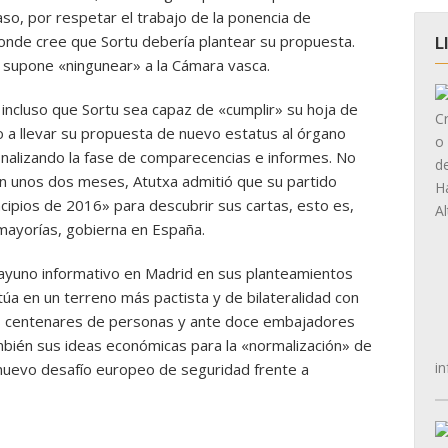
so, por respetar el trabajo de la ponencia de
onde cree que Sortu debería plantear su propuesta.
L
, supone «ningunear» a la Cámara vasca.
 incluso que Sortu sea capaz de «cumplir» su hoja de
o a llevar su propuesta de nuevo estatus al órgano
inalizando la fase de comparecencias e informes. No
n unos dos meses, Atutxa admitió que su partido
cipios de 2016» para descubrir sus cartas, esto es,
mayorías, gobierna en España.
esayuno informativo en Madrid en sus planteamientos
túa en un terreno más pactista y de bilateralidad con
dos centenares de personas y ante doce embajadores
bién sus ideas económicas para la «normalización» de
in
l «nuevo desafío europeo de seguridad frente a