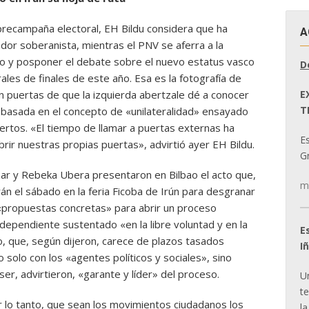
precampaña electoral, EH Bildu considera que ha
A
dor soberanista, mientras el PNV se aferra a la
mpo y posponer el debate sobre el nuevo estatus vasco
D
les de finales de este año. Esa es la fotografía de
E
en puertas de que la izquierda abertzale dé a conocer
T
, basada en el concepto de «unilateralidad» ensayado
iertos. «El tiempo de llamar a puertas externas ha
E
brir nuestras propias puertas», advirtió ayer EH Bildu.
Gr
rizar y Rebeka Ubera presentaron en Bilbao el acto que,
m
rán el sábado en la feria Ficoba de Irún para desgranar
n «propuestas concretas» para abrir un proceso
dependiente sustentado «en la libre voluntad y en la
E
do, que, según dijeron, carece de plazos tasados
I
solo con los «agentes políticos y sociales», sino
er, advirtieron, «garante y líder» del proceso.
U
t
r lo tanto, que sean los movimientos ciudadanos los
la