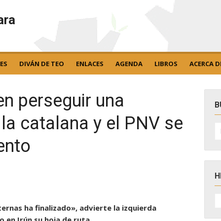
ara
ES
DIVÁN DE TEO
ENLACES
AGENDA
LIBROS
ACERCA D
 en perseguir una
B
la catalana y el PNV se
B
po
ento
H
H
D
ernas ha finalizado», advierte la izquierda
N
 en Irún su hoja de ruta