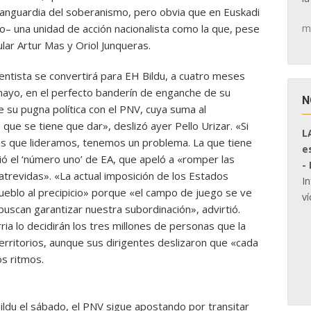
 vanguardia del soberanismo, pero obvia que en Euskadi
m
o– una unidad de acción nacionalista como la que, pese
lar Artur Mas y Oriol Junqueras.
entista se convertirá para EH Bildu, a cuatro meses
 mayo, en el perfecto banderín de enganche de su
N
 su pugna política con el PNV, cuya suma al
e se tiene que dar», deslizó ayer Pello Urizar. «Si
L
as que lideramos, tenemos un problema. La que tiene
e
dió el ‘número uno’ de EA, que apeló a «romper las
-
 atrevidas». «La actual imposición de los Estados
I
ueblo al precipicio» porque «el campo de juego se ve
ví
uscan garantizar nuestra subordinación», advirtió.
ria lo decidirán los tres millones de personas que la
erritorios, aunque sus dirigentes deslizaron que «cada
s ritmos.
ildu el sábado, el PNV sigue apostando por transitar